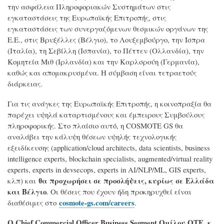
την ασφάλεια Πληροφοριακών Συστημάτων στις
εγκαταστάσεις της Ευρωπαϊκής Επιτροπής, στις
εγκαταστάσεις των συνεργαζόμενων θεσμικών οργάνων της
Ε.Ε., στις Βρυξέλλες (Βέλγιο), το Λουξεμβούργο, την Ίσπρα
(Ιταλία), τη Σεβίλλη (Ισπανία), το Πέττεν (Ολλανδία), την
Κομητεία Μιθ (Ιρλανδία) και την Καρλσρούη (Γερμανία),
καθώς και απομακρυσμένα. Η σύμβαση είναι τετραετούς
διάρκειας.
Για τις ανάγκες της Ευρωπαϊκής Επιτροπής, η κοινοπραξία θα
παρέχει υψηλά καταρτισμένους και έμπειρους Συμβούλους
πληροφορικής. Στο πλαίσιο αυτό, η COSMOTE GS θα
αναλάβει την κάλυψη θέσεων υψηλής τεχνολογικής
εξειδίκευσης (application/cloud architects, data scientists, business
intelligence experts, blockchain specialists, augmented/virtual reality
experts, experts in devsecops, experts in AI/NLP/ML, GIS experts,
θα προχωρήσει σε προσλήψεις, κυρίως σε Ελλάδα
κλπ) και
και Βέλγιο
. Οι θέσεις που έχουν ήδη προκηρυχθεί είναι
cosmote-gs.com/careers
διαθέσιμες στο
.
Ο Chief Commercial Officer Business Segment Ομίλου ΟΤΕ, κ.