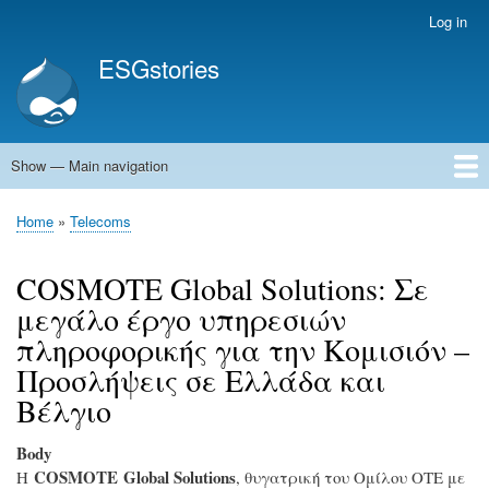
Skip
Log in
User
to
account
ESGstories
main
menu
content
Show — Main navigation
Main
navigation
Home
Home
Telecoms
Breadcrumb
COSMOTE Global Solutions: Σε
μεγάλο έργο υπηρεσιών
πληροφορικής για την Κομισιόν –
Προσλήψεις σε Ελλάδα και
Βέλγιο
Body
COSMOTE Global Solutions
Η
, θυγατρική του Ομίλου ΟΤΕ με