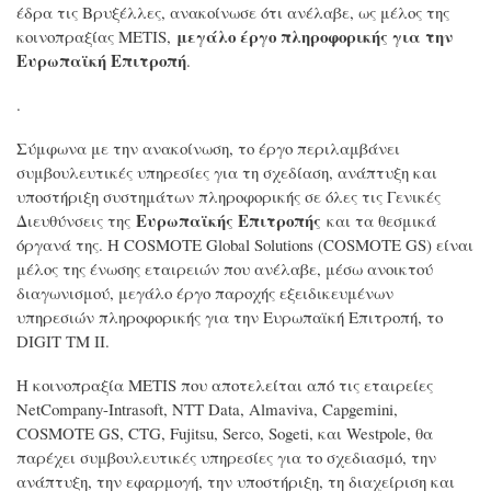
έδρα τις Βρυξέλλες, ανακοίνωσε ότι ανέλαβε, ως μέλος της
μεγάλο έργο πληροφορικής για την
κοινοπραξίας METIS,
Ευρωπαϊκή Επιτροπή
.
.
Σύμφωνα με την ανακοίνωση, το έργο περιλαμβάνει
συμβουλευτικές υπηρεσίες για τη σχεδίαση, ανάπτυξη και
υποστήριξη συστημάτων πληροφορικής σε όλες τις Γενικές
Ευρωπαϊκής Επιτροπής
Διευθύνσεις της
και τα θεσμικά
όργανά της. Η COSMOTE Global Solutions (COSMOTE GS) είναι
μέλος της ένωσης εταιρειών που ανέλαβε, μέσω ανοικτού
διαγωνισμού, μεγάλο έργο παροχής εξειδικευμένων
υπηρεσιών πληροφορικής για την Ευρωπαϊκή Επιτροπή, το
DIGIT TM II.
Η κοινοπραξία METIS που αποτελείται από τις εταιρείες
NetCompany-Intrasoft, NTT Data, Almaviva, Capgemini,
COSMOTE GS, CTG, Fujitsu, Serco, Sogeti, και Westpole, θα
παρέχει συμβουλευτικές υπηρεσίες για το σχεδιασμό, την
ανάπτυξη, την εφαρμογή, την υποστήριξη, τη διαχείριση και