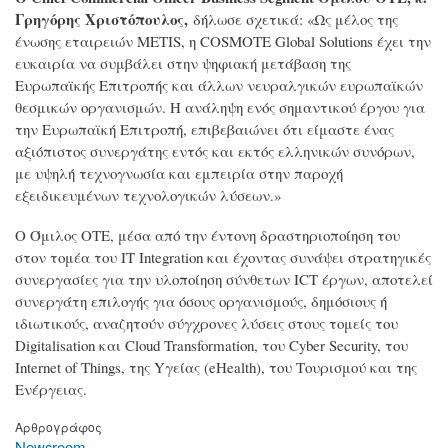
Γρηγόρης Χριστόπουλος,
δήλωσε σχετικά: «Ως μέλος της
ένωσης εταιρειών METIS, η COSMOTE Global Solutions έχει την
ευκαιρία να συμβάλει στην ψηφιακή μετάβαση της
Ευρωπαϊκής Επιτροπής και άλλων νευραλγικών ευρωπαϊκών
θεσμικών οργανισμών. Η ανάληψη ενός σημαντικού έργου για
την Ευρωπαϊκή Επιτροπή, επιβεβαιώνει ότι είμαστε ένας
αξιόπιστος συνεργάτης εντός και εκτός ελληνικών συνόρων,
με υψηλή τεχνογνωσία και εμπειρία στην παροχή
εξειδικευμένων τεχνολογικών λύσεων.»
O Όμιλος OTE, μέσα από την έντονη δραστηριοποίηση του
στον τομέα του IT Integration και έχοντας συνάψει στρατηγικές
συνεργασίες για την υλοποίηση σύνθετων ICT έργων, αποτελεί
συνεργάτη επιλογής για όσους οργανισμούς, δημόσιους ή
ιδιωτικούς, αναζητούν σύγχρονες λύσεις στους τομείς του
Digitalisation και Cloud Transformation, του Cyber Security, του
Internet of Things, της Yγείας (eHealth), του Tουρισμού και της
Eνέργειας.
Αρθρογράφος
Newsroom