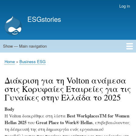
Skip
Log in
User
to
account
ESGstories
main
menu
content
Show — Main navigation
Main
navigation
Home
Home
Business ESG
Breadcrumb
Διάκριση για τη Volton ανάμεσα
στις Κορυφαίες Εταιρείες για τις
Γυναίκες στην Ελλάδα το 2025
Body
Best WorkplacesTM for Women
Η Volton διακρίθηκε στη λίστα
Hellas 2025
Great Place to Work® Hellas
του
, επιβεβαιώνοντας
τη δέσμευσή της στη δημιουργία ενός εργασιακού
περιβάλλοντος που προάγει την ισότητα και την ενδυνάμωση