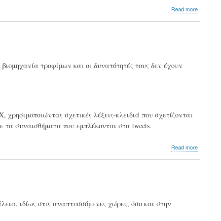
about
Read more
Οι
επιπτώσ
της
κλιματικ
αλλαγή
στα
 βιομηχανία τροφίμων και οι δυνατότητές τους δεν έχουν
θαλασσ
και
στην
ασφάλε
των
τροφίμω
X, χρησιμοποιώντας σχετικές λέξεις-κλειδιά που σχετίζονται
ε τα συναισθήματα που εμπλέκονται στα tweets.
about
Read more
Μελέτη
για
τις
συζητήσ
στο
Twitter
λεια, ιδίως στις αναπτυσσόμενες χώρες, όσο και στην
σχετικά
με