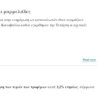
σεφ
προειδο
για
και μαρμελάδες
την
κλιματικ
νεια στην ενημέρωση ων καταναλωτών όταν αγοράζουν
αλλαγή
 Κοινοβούλιο καθώς εγκρίθηκαν την Τετάρτη οι σχετικές
about
Read more
ΕΕ:
Εγκρίθη
οι
«οδηγίε
για
το
ση των τιμών των τροφίμων
3,2% ετησίως
κατά
, σύμφωνα
πρωινό»
-
Μεγαλύ
διαφάνε
για