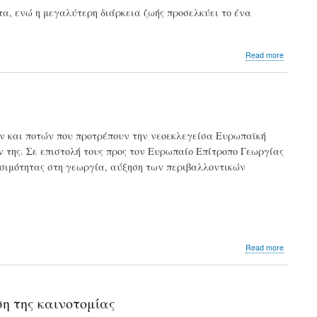
α, ενώ η μεγαλύτερη διάρκεια ζωής προσελκύει το ένα
about
Read more
Οι
καταναλ
επιλέγο
πλέον
με
βάση
ων και ποτών που προτρέπουν την νεοεκλεγείσα Ευρωπαϊκή
την
ν της. Σε επιστολή τους προς τον Ευρωπαίο Επίτροπο Γεωργίας
υγεία
και
ωσιμότητας στη γεωργία, αύξηση των περιβαλλοντικών
όχι
το
κόστος
about
Read more
Δείκτες
αναφορ
για
την
η της καινοτομίας
βιωσιμό