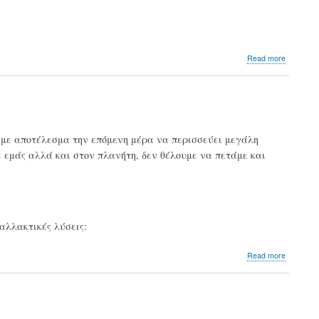
μέλι,
γάλα,
χυμούς
και
μαρμελ
about
Read more
Κλιματικ
αλλαγή:
Η
άνοδος
της
θερμοκρ
με αποτέλεσμα την επόμενη μέρα να περισσεύει μεγάλη
οδηγεί
ε εμάς αλλά και στον πλανήτη, δεν θέλουμε να πετάμε και
σε
αύξηση
των
τιμών
των
τροφίμω
ναλλακτικές λύσεις:
about
Read more
Σας
περίσσ
φαγητό
από
το