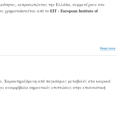
ζητά
τικότητας, εκπροσωπώντας την Ελλάδα, συμμετέχουν στο
από
EIT - European Institute of
που χρηματοδοτείται από το
την
ΕΕ
η
βιομηχα
τροφίμω
about
Read more
EIT
Food
RIS:
Μια
σύμπραξ
πανεπισ
τα. Χαρακτηριζόμενη από παγκόσμιες μεταβολές στα καιρικά
επιχειρ
χει αναμφίβολα σημαντικές επιπτώσεις στην επισιτιστική
και
καταναλ
για
την
προώθησ
της
καινοτομ