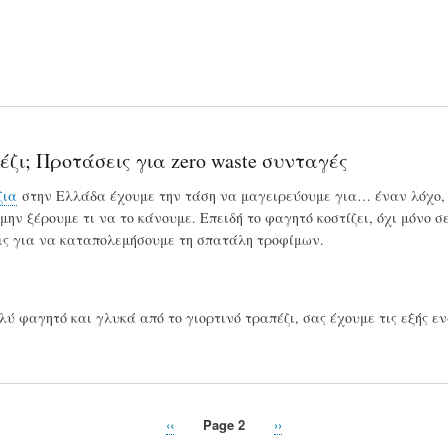
ζι; Προτάσεις για zero waste συνταγές
ζια
στην Ελλάδα έχουμε την τάση να μαγειρεύουμε για… έναν λόχο, 
ην ξέρουμε τι να το κάνουμε. Επειδή το φαγητό κοστίζει, όχι μόνο σ
ις για να καταπολεμήσουμε τη σπατάλη τροφίμων.
λύ φαγητό και γλυκά από το γιορτινό τραπέζι, σας έχουμε τις εξής ε
Previous
‹‹
Page 2
Next
››
page
page