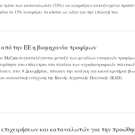
να τρίτο των καταναλωτών (33%) να αγοράζουν κατεψυγμένα προϊόντ
μόνο το 13% αναφέρει το κόστος ως λόγο για την επιλογή του.
 από την ΕΕ η βιομηχανία τροφίμων
ly και McCain συγκαταλέγονται μεταξύ των μεγάλων εταιρειών τροφίμ
ωσιμότητα στο επίκεντρο» στο πλαίσιο των αγροδιατροφικών πολιτικώ
νσεν, στις 9 Δεκεμβρίου, τόνισαν την ανάγκη για κοινά κριτήρια βι
αι ουσιαστική ενίσχυση της Κοινής Αγροτικής Πολιτικής (ΚAΠ).
 επιχειρήσεων και καταναλωτών για την προώθησ