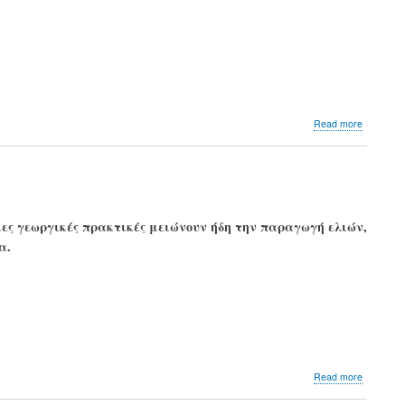
τη
σπατάλ
και
τα
απόβλητ
τροφίμω
about
Read more
Ποια
συστατι
μαγειρι
κινδυνεύ
λόγω
της
μες γεωργικές πρακτικές μειώνουν ήδη την παραγωγή ελιών,
κλιματικ
α.
αλλαγή
about
Read more
Ευρωπαί