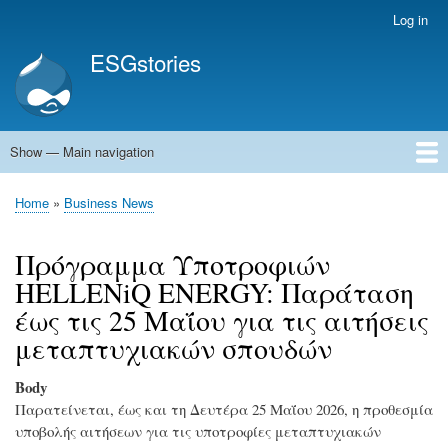
Skip
Log in
User
to
account
ESGstories
main
menu
content
Show — Main navigation
Main
navigation
Home
Home
Business News
Breadcrumb
Πρόγραμμα Υποτροφιών
HELLENiQ ENERGY: Παράταση
έως τις 25 Μαΐου για τις αιτήσεις
μεταπτυχιακών σπουδών
Body
Παρατείνεται, έως και τη Δευτέρα 25 Μαΐου 2026, η προθεσμία
υποβολής αιτήσεων για τις υποτροφίες μεταπτυχιακών