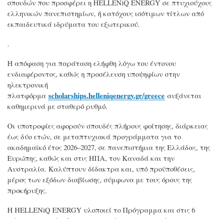
σπουδών που προσφέρει η HELLENiQ ENERGY σε πτυχιούχους
ελληνικών πανεπιστημίων, ή κατόχους ισότιμων τίτλων από
εκπαιδευτικά ιδρύματα του εξωτερικού.
.
Η απόφαση για παράταση ελήφθη λόγω του έντονου
ενδιαφέροντος, καθώς η προσέλευση υποψηφίων στην
ηλεκτρονική
scholarships.helleniqenergy.gr/greece
πλατφόρμα
αυξάνεται
καθημερινά με σταθερό ρυθμό.
Οι υποτροφίες αφορούν σπουδές πλήρους φοίτησης, διάρκειας
έως δύο ετών, σε μεταπτυχιακά προγράμματα για το
ακαδημαϊκό έτος 2026–2027, σε πανεπιστήμια της Ελλάδας, της
Ευρώπης, καθώς και στις ΗΠΑ, τον Καναδά και την
Αυστραλία. Καλύπτουν δίδακτρα και, υπό προϋποθέσεις,
μέρος των εξόδων διαβίωσης, σύμφωνα με τους όρους της
προκήρυξης.
Η HELLENiQ ENERGY υλοποιεί το Πρόγραμμα και στις 6