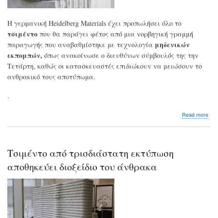
Η γερμανική Heidelberg Materials έχει προπωλήσει όλο το
τσιμέντο
που θα παράγει φέτος από μια νορβηγική γραμμή
μηδενικών
παραγωγής που αναβαθμίστηκε με τεχνολογία
εκπομπών,
όπως ανακοίνωσε ο διευθύνων σύμβουλός της την
Τετάρτη, καθώς οι κατασκευαστές επιδιώκουν να μειώσουν το
ανθρακικό τους αποτύπωμα.
.
abo
Read more
Η
Hei
εξα
τα
Τσιμέντο από τρισδιάστατη εκτύπωση
απ
τσι
αποθηκεύει διοξείδιο του άνθρακα
με
μηδ
απ
άν
απ
το