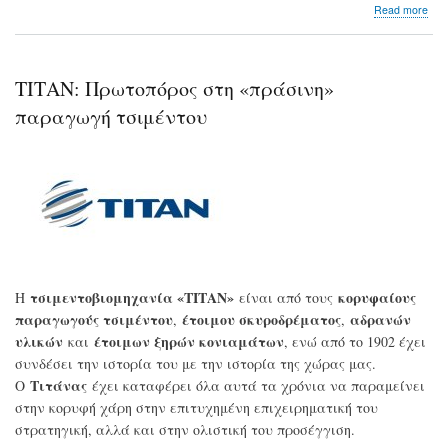
abo
Read more
Fitc
Δύσ
η
απ
ΤΙΤΑΝ: Πρωτοπόρος στη «πράσινη»
απ
τον
παραγωγή τσιμέντου
άν
όσο
αφ
την
πα
του
τσι
τσιμεντοβιομηχανία «ΤΙΤΑΝ»
κορυφαίους
Η
είναι από τους
παραγωγούς τσιμέντου
έτοιμου σκυροδρέματος
αδρανών
,
,
υλικών
έτοιμων ξηρών κονιαμάτων
και
, ενώ από το 1902 έχει
συνδέσει την ιστορία του με την ιστορία της χώρας μας.
Τιτάνας
Ο
έχει καταφέρει όλα αυτά τα χρόνια να παραμείνει
στην κορυφή χάρη στην επιτυχημένη επιχειρηματική του
στρατηγική, αλλά και στην ολιστική του προσέγγιση.