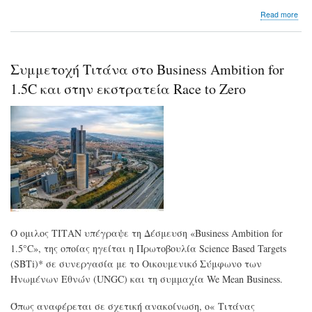
abo
Read more
ΤΙΤ
Πρω
στη
«πρ
Συμμετοχή Τιτάνα στο Business Ambition for
πα
τσι
1.5C και στην εκστρατεία Race to Zero
Ο ομιλος ΤΙΤΑΝ υπέγραψε τη Δέσμευση «Business Ambition for
1.5°C», της οποίας ηγείται η Πρωτοβουλία Science Based Targets
(SBTi)* σε συνεργασία με το Οικουμενικό Σύμφωνο των
Ηνωμένων Εθνών (UNGC) και τη συμμαχία We Mean Business.
Όπως αναφέρεται σε σχετική ανακοίνωση, ο« Τιτάνας