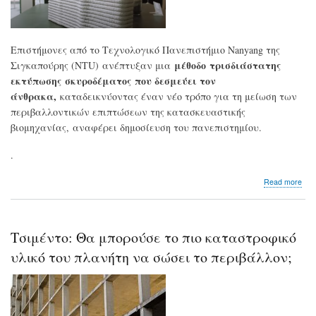
εργ
της
στη
Νορ
Επιστήμονες από το Τεχνολογικό Πανεπιστήμιο Nanyang της
μέθοδο τρισδιάστατης
Σιγκαπούρης (NTU) ανέπτυξαν μια
εκτύπωσης σκυροδέματος
που δεσμεύει τον
άνθρακα,
καταδεικνύοντας έναν νέο τρόπο για τη μείωση των
περιβαλλοντικών επιπτώσεων της κατασκευαστικής
βιομηχανίας, αναφέρει δημοσίευση του πανεπιστημίου.
.
abo
Read more
Τσι
απ
τρι
εκτ
Τσιμέντο: Θα μπορούσε το πιο καταστροφικό
απο
διο
υλικό του πλανήτη να σώσει το περιβάλλον;
του
άν