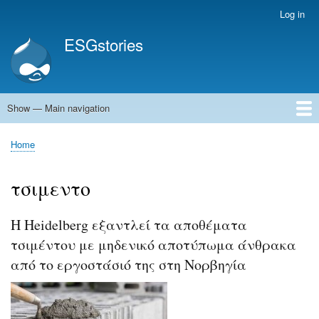
Skip
Log in
User
to
account
ESGstories
main
menu
content
Show — Main navigation
Main
navigation
Home
Home
Breadcrumb
τσιμεντο
Η Heidelberg εξαντλεί τα αποθέματα
τσιμέντου με μηδενικό αποτύπωμα άνθρακα
από το εργοστάσιό της στη Νορβηγία