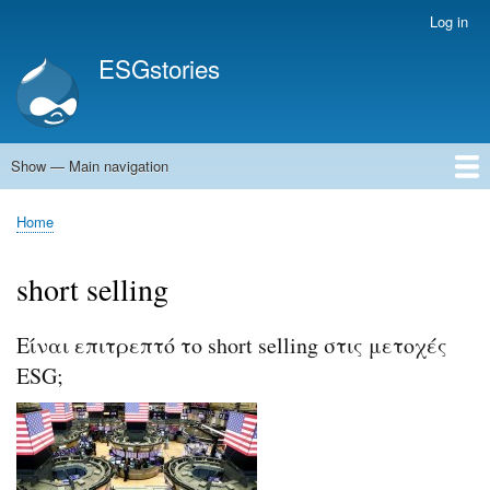
Skip
Log in
User
to
account
ESGstories
main
menu
content
Show — Main navigation
Main
navigation
Home
Home
Breadcrumb
short selling
Eίναι επιτρεπτό το short selling στις μετοχές
ESG;