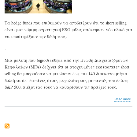
Τα hedge funds που επιθυμούν να αποδείξουν ότι το short selling
είναι μια νόμιμη στρατηγική ESG μόλις απέκτησαν νέο υλικό για
να υποστηρίξουν την θέση τους.
.
Μια μελέτη που δημοσιεύθηκε από την Ένωση Διαχειριζόμενων
Κεφαλαίων (MFA) δείχνει ότι οι στοχευμένες εκστρατείες short
selling θα μπορούσαν να μειώσουν έως και 140 δισεκατομμύρια
δολάρια σε δαπάνες στους μεγαλύτερους ρυπαντές του δείκτη
S&P 500, πιέζοντας τους να καθαρίσουν τις πράξεις τους.
abo
Read more
Eίν
επι
το
shor
sell
στι
μετ