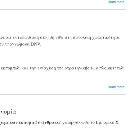
about
Read more
HSBC:
«Xαλαρώ
και
άλλο
τους
ενδιάμε
άφεται εντυπωσιακή αύξηση 78% στη συνολική χωρητικότητα
κλιματικ
κού νηογνώμονα DNV.
στόχους
της
εκπομπών και την ενίσχυση της στρατηγικής των πλοιοκτητών
about
Read more
Ναυτιλία
Πλοία-
γίγαντε
με
ονομία
πράσινη
ενέργει
 χαμηλών εκπομπών άνθρακα",
διοργάνωσε το Εμπορικό &