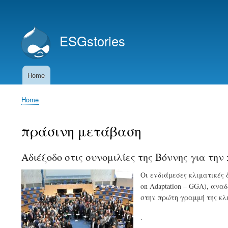
User
account
ESGstories
menu
Home
Main
navigation
Home
Breadcrumb
πράσινη μετάβαση
Αδιέξοδο στις συνομιλίες της Βόννης για τη
Οι ενδιάμεσες κλιματικές
on Adaptation – GGA), ανα
στην πρώτη γραμμή της κλι
.