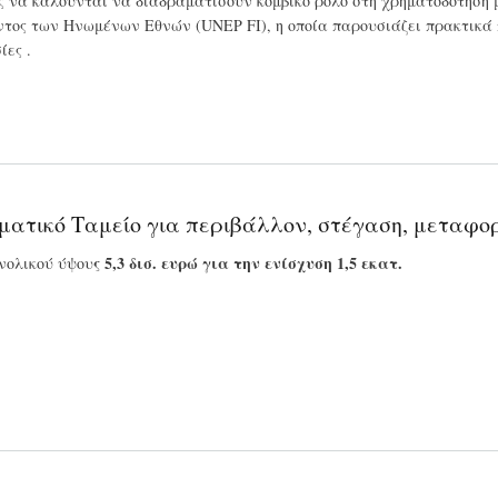
ες να καλούνται να διαδραματίσουν κομβικό ρόλο στη χρηματοδότηση
τος των Ηνωμένων Εθνών (UNEP FI), η οποία παρουσιάζει πρακτικά 
ίες .
λιματικό Ταμείο για περιβάλλον, στέγαση, μεταφο
ς 5,3 δισ. ευρώ για την ενίσχυση 1,5 εκατ.
νολικού ύψου