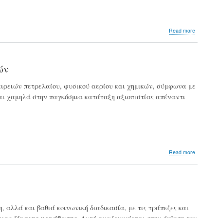
about
Read more
Αδιέξοδ
στις
συνομιλ
της
ών
Βόννης
για
αιρειών πετρελαίου, φυσικού αερίου και χημικών, σύμφωνα με
την
εται χαμηλά στην παγκόσμια κατάταξη αξιοπιστίας απέναντι
προσαρ
στην
κλιματικ
αλλαγή
about
Read more
Deloitte:
Η
εμπιστο
θα
κρίνει
τη
 αλλά και βαθιά κοινωνική διαδικασία, με τις τράπεζες και
βιώσιμη
μετάβασ