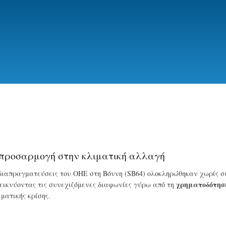
Skip
to
main
content
ν προσαρμογή στην κλιματική αλλαγή
 διαπραγματεύσεις του ΟΗΕ στη Βόννη (SB64) ολοκληρώθηκαν χωρίς σ
χρηματοδότησ
δεικνύοντας τις συνεχιζόμενες διαφωνίες γύρω από τη
ματικής κρίσης.