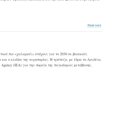
σε
«φάση
ιδεών»
about
Read more
Γιατί
οι
τράπεζε
δεν
βλέπουν
φούσκα
τικά πιο «χαλαρούς» στόχους για το 2030 σε βασικούς
στην
 και ο κλάδος της αεροπορίας. Η τράπεζα, με έδρα το Λονδίνο,
«πράσιν
μετάβασ
y Agency (IEA) για την πορεία της παγκόσμιας μετάβασης.
και
γιατί
βλέπουν
θετικά
τις
πράσινε
επενδύσ
των
μικρομε