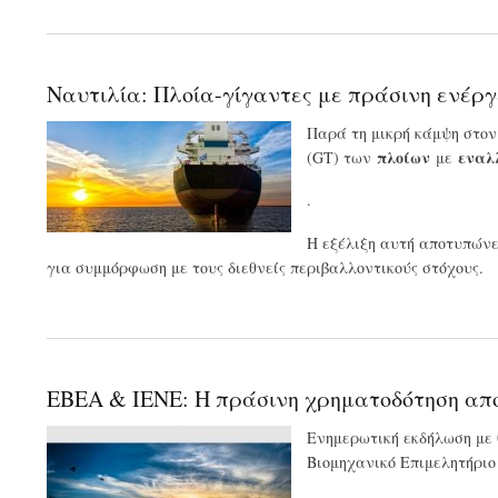
Ναυτιλία: Πλοία-γίγαντες με πράσινη ενέργ
Παρά τη μικρή κάμψη στον
πλοίων
εναλ
(GT) των
με
.
Η εξέλιξη αυτή αποτυπώνε
για συμμόρφωση με τους διεθνείς περιβαλλοντικούς στόχους.
ΕΒΕΑ & ΙΕΝΕ: Η πράσινη χρηματοδότηση αποτ
Ενημερωτική εκδήλωση με 
Βιομηχανικό Επιμελητήριο