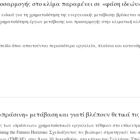
ροσαρμογής στο κλίμα παραμένει σε «φάση ιδεών
 ειδικά για τη χρηματοδότηση της ενεργειακής μετάβασης βρίσκεται α
χρηματοδότηση έργων μετάβασης και προσαρμογής στην κλιματική αλλα
πεδίο όπου απαιτούνται περισσότερα εργαλεία, πλαίσια και κατανόη
«πράσινη» μετάβαση και γιατί βλέπουν θετικά τι
ης των «πράσινων» χρηματοδοτικών εργαλείων τέθηκαν στο επίκεντρο 
ining the Futures Horizons: Σχεδιάζοντας τις βιώσιμες στρατηγικές το
ν (ΤΜΕΔΕ), στις 9 και 10 Δεκεμβρίου, στο κτίριο του Συλλόγου Υπαλ