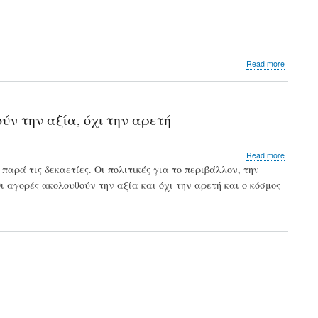
about
Read more
ΕΒΕΑ
&
ΙΕΝΕ:
Η
ν την αξία, όχι την αρετή
πράσινη
χρηματο
αποτελε
about
Read more
στρατηγ
Οι
παρά τις δεκαετίες. Οι πολιτικές για το περιβάλλον, την
επένδυσ
υποστηρι
για
 αγορές ακολουθούν την αξία και όχι την αρετή και ο κόσμος
των
την
ESG
ελληνικ
πρέπει
οικονομί
να
αντιμετ
την
πραγματ
οι
αγορές
ακολουθ
την