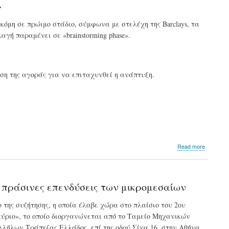
»
από
το
κόμη σε πρώιμο στάδιο, σύμφωνα με στελέχη της Barclays, τα
Κοινωνικ
γή παραμένει σε «brainstorming phase».
Κλιματικ
Ταμείο
για
περιβάλ
στέγαση
ση της αγοράς για να επιταχυνθεί η ανάπτυξη.
μεταφο
about
Read more
Barclays:
Η
χρηματο
μετάβασ
ς πράσινες επενδύσεις των μικρομεσαίων
και
προσαρμ
της συζήτησης, η οποία έλαβε χώρα στο πλαίσιο του 2ου
στο
υ αύριο», το οποίο διοργανώνεται από το Ταμείο Μηχανικών
κλίμα
παραμέ
λήλων Τράπεζας Ελλάδος, επί της οδού Σίνα 16, στην Αθήνα.