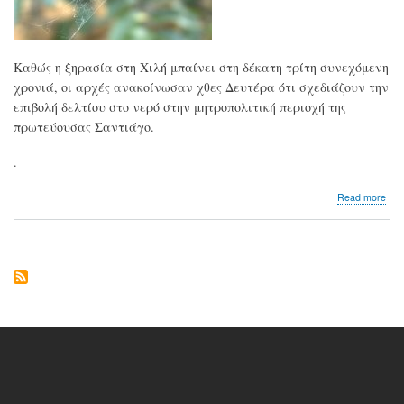
Καθώς η ξηρασία στη Χιλή μπαίνει στη δέκατη τρίτη συνεχόμενη
χρονιά, οι αρχές ανακοίνωσαν χθες Δευτέρα ότι σχεδιάζουν την
επιβολή δελτίου στο νερό στην μητροπολιτική περιοχή της
πρωτεύουσας Σαντιάγο.
.
abo
Read more
Bα
το
τίμ
της
κλι
αλ
στη
Χιλ
Νε
με
το
δελ