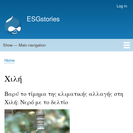
Skip
Log in
User
to
account
ESGstories
main
menu
content
Show — Main navigation
Main
navigation
Home
Home
Breadcrumb
Χιλή
Bαρύ το τίμημα της κλιματικής αλλαγής στη
Χιλή: Νερό με το δελτίο