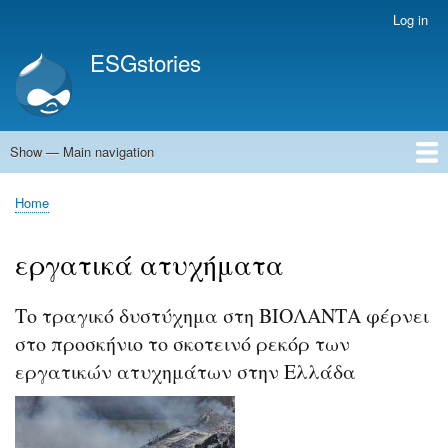
Skip
Log in
User
to
account
ESGstories
main
menu
content
Show — Main navigation
Main
navigation
Home
Home
Breadcrumb
εργατικά ατυχήματα
Το τραγικό δυστύχημα στη ΒΙΟΛΑΝΤΑ φέρνει
στο προσκήνιο το σκοτεινό ρεκόρ των
εργατικών ατυχημάτων στην Ελλάδα