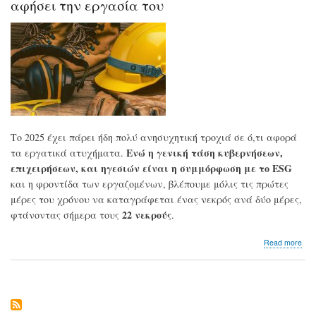
αφήσει την εργασία του
προ
το
σκο
ρεκ
των
εργ
ατυ
στη
Ελ
Το 2025 έχει πάρει ήδη πολύ ανησυχητική τροχιά σε ό,τι αφορά
Ενώ η γενική τάση κυβερνήσεων,
τα εργατικά ατυχήματα.
επιχειρήσεων, και ηγεσιών είναι η συμμόρφωση με το
ESG
και η φροντίδα των εργαζομένων, βλέπουμε μόλις τις πρώτες
μέρες του χρόνου να καταγράφεται ένας νεκρός ανά δύο μέρες,
22 νεκρούς
φτάνοντας σήμερα τους
.
abo
Read more
Ρεκ
εργ
ατυ
τον
Ιαν
Το