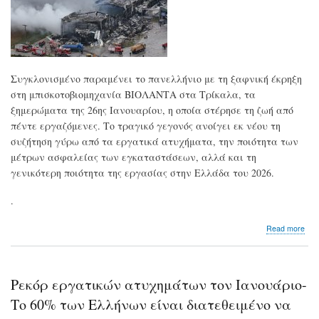
Συγκλονισμένο παραμένει το πανελλήνιο με τη ξαφνική έκρηξη
στη μπισκοτοβιομηχανία ΒΙΟΛΑΝΤΑ στα Τρίκαλα, τα
ξημερώματα της 26ης Ιανουαρίου, η οποία στέρησε τη ζωή από
πέντε εργαζόμενες. Το τραγικό γεγονός ανοίγει εκ νέου τη
συζήτηση γύρω από τα εργατικά ατυχήματα, την ποιότητα των
μέτρων ασφαλείας των εγκαταστάσεων, αλλά και τη
γενικότερη ποιότητα της εργασίας στην Ελλάδα του 2026.
.
abo
Read more
Το
τρα
δυσ
στη
Ρεκόρ εργατικών ατυχημάτων τον Ιανουάριο-
ΒΙΟ
φέρ
Το 60% των Ελλήνων είναι διατεθειμένο να
στο