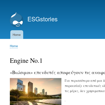
User
account
ESGstories
menu
Home
Main
navigation
Home
Breadcrumb
Engine No.1
«Bιώσιμοι» επενδυτές αποφεύγουν τις αναφ
Για περισσότερο από μια δ
παρουσίαζε επενδυτικές ι
τις μέρες, δεν χρησιμοποι
.