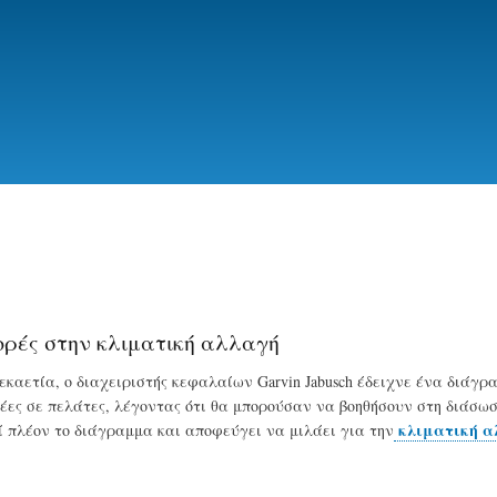
Skip
to
main
content
ορές στην κλιματική αλλαγή
εκαετία, ο διαχειριστής κεφαλαίων Garvin Jabusch έδειχνε ένα διάγ
δέες σε πελάτες, λέγοντας ότι θα μπορούσαν να βοηθήσουν στη διάσ
κλιματική α
εί πλέον το διάγραμμα και αποφεύγει να μιλάει για την