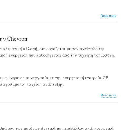
about
Read more
«Bιώσιμο
επενδυτ
αποφεύ
τις
ην Chevron
αναφορ
στην
την κλιματική αλλαγή, συνεργάζεται με τον αντίπαλο της
κλιματικ
ηση ενέργειας που καθοδηγείται από την τεχνητή νοημοσύνη.
αλλαγή
ι συμφώνησε σε συνεργασία με την ενεργειακή εταιρεία GE
οδιαγράμματος ταχείας ανάπτυξης.
about
Read more
Το
ακτιβιστ
fund
που
τα
«έβαλε»
ψηφισμάτων των μετόχων σχετικά με περιβαλλοντικά, κοινωνικά
με