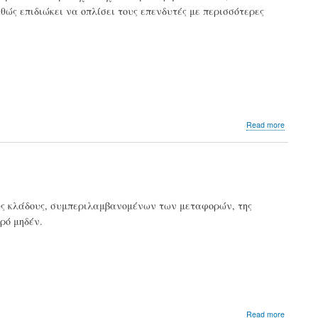
θώς επιδιώκει να οπλίσει τους επενδυτές με περισσότερες
την
Exxon
για
την
κλιματικ
αλλαγή
συνεργά
με
την
Chevron
about
Read more
Απτόητο
το
hedge
fund
Engine
No.1
ούς κλάδους, συμπεριλαμβανομένων των μεταφορών, της
που
αρό μηδέν.
«γονάτι
την
Exxon
about
Read more