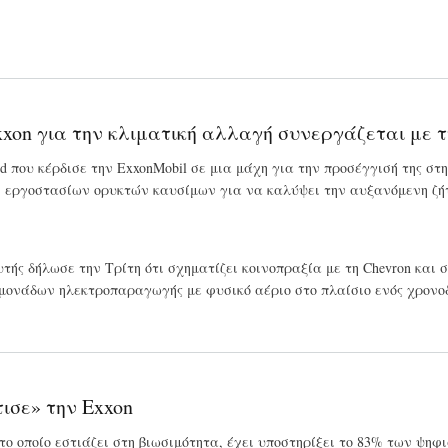
Exxon για την κλιματική αλλαγή συνεργάζεται με τ
fund που κέρδισε την ExxonMobil σε μια μάχη για την προσέγγισή της σ
ή εργοστασίων ορυκτών καυσίμων για να καλύψει την αυξανόμενη ζήτ
υτής δήλωσε την Τρίτη ότι σχηματίζει κοινοπραξία με τη Chevron κα
 μονάδων ηλεκτροπαραγωγής με φυσικό αέριο στο πλαίσιο ενός χρον
τισε» την Exxon
1, το οποίο εστιάζει στη βιωσιμότητα, έχει υποστηρίξει το 83% των 