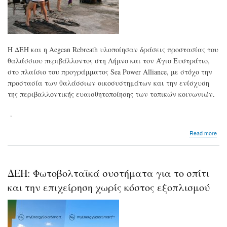
Η ΔΕΗ και η Aegean Rebreath υλοποίησαν δράσεις προστασίας του
θαλάσσιου περιβάλλοντος στη Λήμνο και τον Άγιο Ευστράτιο,
στο πλαίσιο του προγράμματος Sea Power Alliance, με στόχο την
προστασία των θαλάσσιων οικοσυστημάτων και την ενίσχυση
της περιβαλλοντικής ευαισθητοποίησης των τοπικών κοινωνιών.
.
abo
Read more
ΔΕ
-
Aeg
Reb
ΔΕΗ: Φωτοβολταϊκά συστήματα για το σπίτι
Δρά
προ
και την επιχείρηση χωρίς κόστος εξοπλισμού
των
θα
σε
Λήμ
και