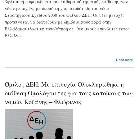
βιβλίου προσφορών για τον καθορισμό της τιμής διάθεσης των
νέων μετοχών, με σκοπό τη χρηματοδότηση του νέου
Στρατηγικού Σχεδίου 2030 του Ομίλου ΔΕΗ. Oι νέες μετοχές
προτείνεται να διατεθούν με δημόσια προσφορά στην
Ελλάδακαι ιδιωτική τοποθέτηση σε θεσμικούς επενδυτές εκτός
Ελλάδος.
.
abo
Read more
ΔΕΗ
Αύξ
Μετ
Κε
Όμιλος ΔΕΗ: Με επιτυχία Ολοκληρώθηκε η
4
δισ.
διάθεση Ομολόγου της για τους κατοίκους των
ευ
νομών Κοζάνης – Φλώρινας
–
Χρη
στό