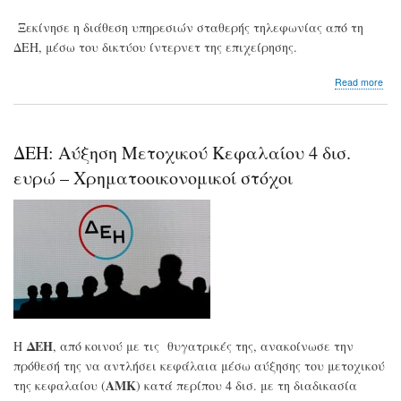
Ξεκίνησε η διάθεση υπηρεσιών σταθερής τηλεφωνίας από τη
ΔΕΗ, μέσω του δικτύου ίντερνετ της επιχείρησης.
abo
Read more
ΔΕ
FIB
Το
ίντ
ΔΕΗ: Αύξηση Μετοχικού Κεφαλαίου 4 δισ.
απ
τη
ευρώ – Χρηματοοικονομικοί στόχοι
ΔΕ
τώ
και
με
στα
τηλ
ΔΕΗ
Η
, από κοινού με τις θυγατρικές της, ανακοίνωσε την
πρόθεσή της να αντλήσει κεφάλαια μέσω αύξησης του μετοχικού
ΑΜΚ
της κεφαλαίου (
) κατά περίπου 4 δισ. με τη διαδικασία