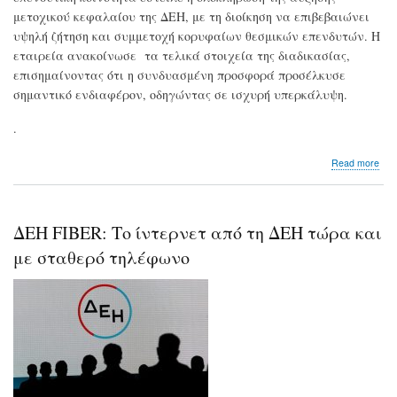
μετοχικού κεφαλαίου της ΔΕΗ, με τη διοίκηση να επιβεβαιώνει
υψηλή ζήτηση και συμμετοχή κορυφαίων θεσμικών επενδυτών. Η
εταιρεία ανακοίνωσε τα τελικά στοιχεία της διαδικασίας,
επισημαίνοντας ότι η συνδυασμένη προσφορά προσέλκυσε
σημαντικό ενδιαφέρον, οδηγώντας σε ισχυρή υπερκάλυψη.
.
abo
Read more
ΔΕΗ
Στα
4,2
δισ.
ΔΕΗ FIBER: Το ίντερνετ από τη ΔΕΗ τώρα και
ευ
η
με σταθερό τηλέφωνο
ΑΜ
με
ισχ
υπε
και
διε
επε
ενδ