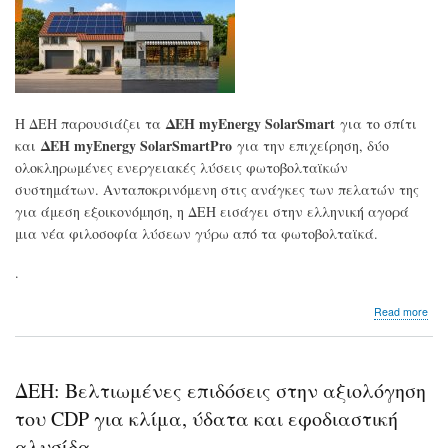
Άγι
Ευσ
ΔΕΗ myEnergy SolarSmart
Η ΔΕΗ παρουσιάζει τα
για το σπίτι
ΔΕΗ myEnergy SolarSmartPro
και
για την επιχείρηση, δύο
ολοκληρωμένες ενεργειακές λύσεις φωτοβολταϊκών
συστημάτων. Ανταποκρινόμενη στις ανάγκες των πελατών της
για άμεση εξοικονόμηση, η ΔΕΗ εισάγει στην ελληνική αγορά
μια νέα φιλοσοφία λύσεων γύρω από τα φωτοβολταϊκά.
.
abo
Read more
ΔΕΗ
Φωτ
συσ
για
ΔΕΗ: Βελτιωμένες επιδόσεις στην αξιολόγηση
το
σπί
του CDP για κλίμα, ύδατα και εφοδιαστική
και
αλυσίδα
την