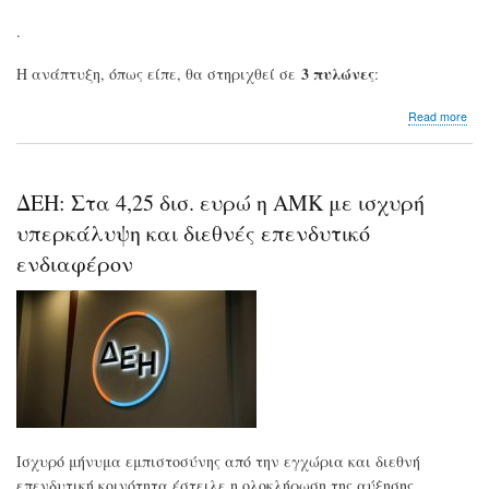
.
3 πυλώνες
Η ανάπτυξη, όπως είπε, θα στηριχθεί σε
:
abo
Read more
Γιώ
Στά
Τρι
κερ
ΔΕΗ: Στα 4,25 δισ. ευρώ η ΑΜΚ με ισχυρή
της
ΔΕ
υπερκάλυψη και διεθνές επενδυτικό
ως
ενδιαφέρον
το
203
Ισχυρό μήνυμα εμπιστοσύνης από την εγχώρια και διεθνή
επενδυτική κοινότητα έστειλε η ολοκλήρωση της αύξησης