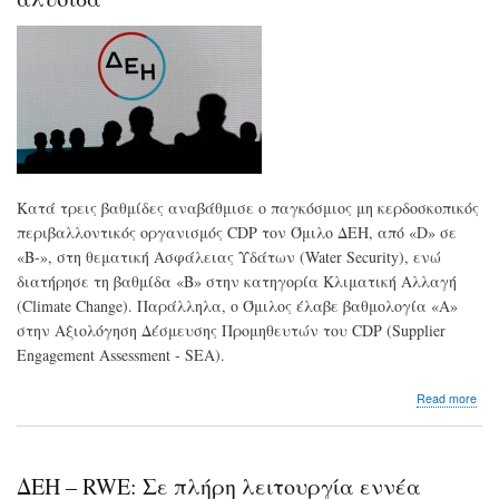
επι
χωρ
κόσ
εξο
Kατά τρεις βαθμίδες αναβάθμισε ο παγκόσμιος μη κερδοσκοπικός
περιβαλλοντικός οργανισμός CDP τον Όμιλο ΔΕΗ, από «D» σε
«B-», στη θεματική Ασφάλειας Υδάτων (Water Security), ενώ
διατήρησε τη βαθμίδα «Β» στην κατηγορία Κλιματική Αλλαγή
(Climate Change). Παράλληλα, ο Όμιλος έλαβε βαθμολογία «Α»
στην Αξιολόγηση Δέσμευσης Προμηθευτών του CDP (Supplier
Engagement Assessment - SEA).
abo
Read more
ΔΕΗ
Βελ
επι
στη
ΔΕΗ – RWE: Σε πλήρη λειτουργία εννέα
αξι