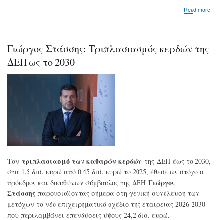
abo
Read more
ΔΕ
–
RW
Σε
Γιώργος Στάσσης: Τριπλασιασμός κερδών της
πλή
λει
ΔΕΗ ως το 2030
εν
φωτ
1
GW
στη
Δυτ
Μακ
τριπλασιασμό των καθαρών κερδών
Τον
της ΔΕΗ έως το 2030,
στα 1,5 δισ. ευρώ από 0,45 δισ. ευρώ το 2025, έθεσε ως στόχο ο
Γιώργος
πρόεδρος και διευθύνων σύμβουλος της ΔΕΗ
Στάσσης
παρουσιάζοντας σήμερα στη γενική συνέλευση των
μετόχων το νέο επιχειρηματικό σχέδιο της εταιρείας 2026-2030
που περιλαμβάνει επενδύσεις ύψους 24,2 δισ. ευρώ.