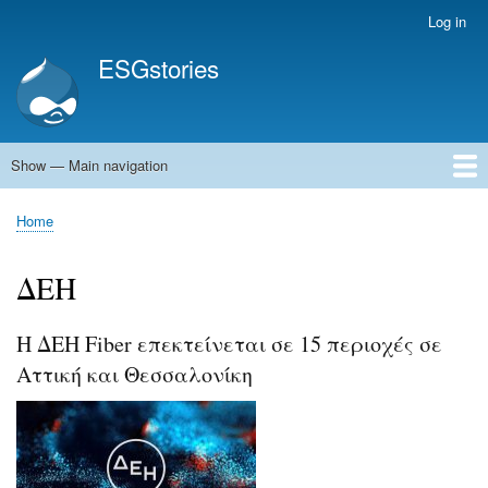
Skip
Log in
User
to
account
ESGstories
main
menu
content
Show — Main navigation
Main
navigation
Home
Home
Breadcrumb
ΔΕΗ
Η ΔΕΗ Fiber επεκτείνεται σε 15 περιοχές σε
Αττική και Θεσσαλονίκη