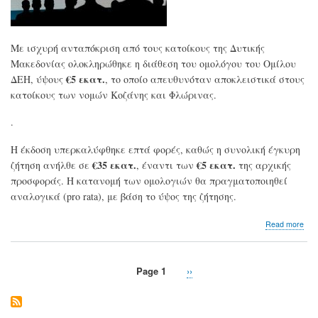
Με ισχυρή ανταπόκριση από τους κατοίκους της Δυτικής
Μακεδονίας ολοκληρώθηκε η διάθεση του ομολόγου του Ομίλου
€5 εκατ.
ΔΕΗ, ύψους
, το οποίο απευθυνόταν αποκλειστικά στους
κατοίκους των νομών Κοζάνης και Φλώρινας.
.
Η έκδοση υπερκαλύφθηκε επτά φορές, καθώς η συνολική έγκυρη
€35 εκατ.
€5 εκατ.
ζήτηση ανήλθε σε
, έναντι των
της αρχικής
προσφοράς. Η κατανομή των ομολογιών θα πραγματοποιηθεί
αναλογικά (pro rata), με βάση το ύψος της ζήτησης.
abo
Read more
Όμι
ΔΕΗ
Με
Page 1
Next
››
επι
Pagination
page
Ολο
η
διά