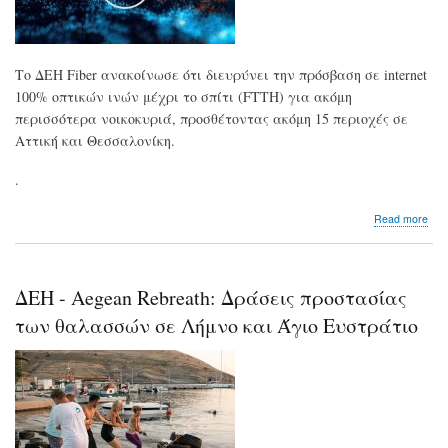
Το ΔΕΗ Fiber ανακοίνωσε ότι διευρύνει την πρόσβαση σε internet
100% οπτικών ινών μέχρι το σπίτι (FTTH) για ακόμη
περισσότερα νοικοκυριά, προσθέτοντας ακόμη 15 περιοχές σε
Αττική και Θεσσαλονίκη.
.
abo
Read more
Η
ΔΕ
Fibe
επε
ΔΕΗ - Aegean Rebreath: Δράσεις προστασίας
σε
15
των θαλασσών σε Λήμνο και Άγιο Ευστράτιο
περ
σε
Αττ
και
Θεσ