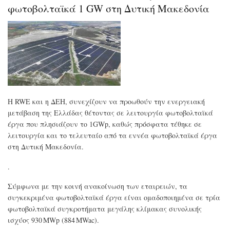
του
φωτοβολταϊκά 1 GW στη Δυτική Μακεδονία
CD
για
κλί
ύδα
και
εφο
αλυ
Η RWE και η ΔΕΗ, συνεχίζουν να προωθούν την ενεργειακή
μετάβαση της Ελλάδας θέτοντας σε λειτουργία φωτοβολταϊκά
έργα που πλησιάζουν το 1GWp, καθώς πρόσφατα τέθηκε σε
λειτουργία και το τελευταίο από τα εννέα φωτοβολταϊκά έργα
στη Δυτική Μακεδονία.
.
Σύμφωνα με την κοινή ανακοίνωση των εταιρειών, τα
συγκεκριμένα φωτοβολταϊκά έργα είναι ομαδοποιημένα σε τρία
φωτοβολταϊκά συγκροτήματα μεγάλης κλίμακας συνολικής
ισχύος 930 MWp (884 MWac).