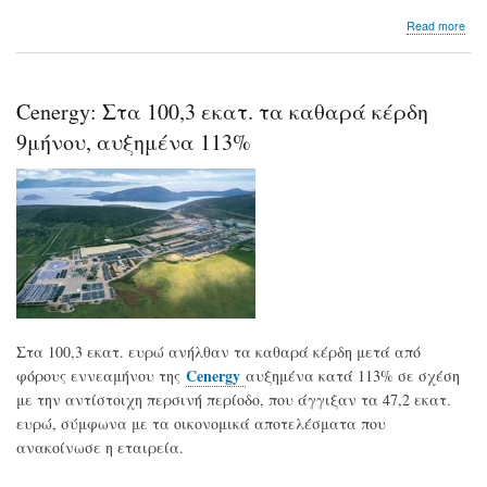
abo
Read more
Oι
ελλ
ετα
που
Cenergy: Στα 100,3 εκατ. τα καθαρά κέρδη
εξά
τεχ
9μήνου, αυξημένα 113%
Net
-
Zer
Στα 100,3 εκατ. ευρώ ανήλθαν τα καθαρά κέρδη μετά από
Cenergy
φόρους εννεαμήνου της
αυξημένα κατά 113% σε σχέση
με την αντίστοιχη περσινή περίοδο, που άγγιξαν τα 47,2 εκατ.
ευρώ, σύμφωνα με τα οικονομικά αποτελέσματα που
ανακοίνωσε η εταιρεία.