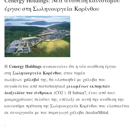
Cenergy Holdings: Νέα ανάθεση καινοτόμου
στα
κα
έργου στη Σωληνουργεία Κορίνθου
κέρ
στο
α΄
τρί
Cenergy Holdings
Η
ανακοινώνει ότι η νέα ανάθεση έργου
Σωληνουργεία Κορίνθου
στη
, στον τομέα
χάλυβά
σωλήνων
της, θα υλοποιηθεί με χάλυβα που
ειωμένων εκπομπών
συνοδεύεται από πιστοποιητικά μ
διοξειδίου του άνθρακα
(CO2 ). Η Subsea7, ένας από τους
μακροχρόνιους πελάτες της, επέλεξε σε αυτή την ανάθεση την
καινοτόμα πρόταση της Σωληνουργεία Κορίνθου που υλοποιείται
σε συνεργασία με τον παραγωγό χάλυβα ArcelorMittal.
.