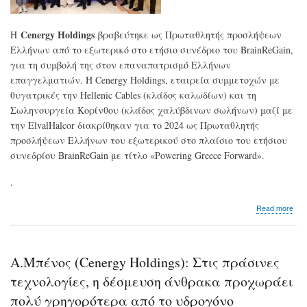
ανε
Cenergy Holdings
Η
βραβεύτηκε ως Πρωταθλητής προσλήψεων
Ελλήνων από το εξωτερικό στο ετήσιο συνέδριο του BrainReGain,
για τη συμβολή της στον επαναπατρισμό Ελλήνων
επαγγελματιών. Η Cenergy Holdings, εταιρεία συμμετοχών με
θυγατρικές την Hellenic Cables (κλάδος καλωδίων) και τη
Σωληνουργεία Κορίνθου (κλάδος χαλύβδινων σωλήνων) μαζί με
την ElvalHalcor διακρίθηκαν για το 2024 ως Πρωταθλητής
προσλήψεων Ελλήνων του εξωτερικού στο πλαίσιο του ετήσιου
συνεδρίου BrainReGain με τίτλο «Powering Greece Forward».
.
abo
Read more
Cen
Βρα
ως
Πρω
Α.Μπένος (Cenergy Holdings): Στις πράσινες
πρ
Ελλ
τεχνολογίες, η δέσμευση άνθρακα προχωράει
απ
πολύ γρηγορότερα από το υδρογόνο
το