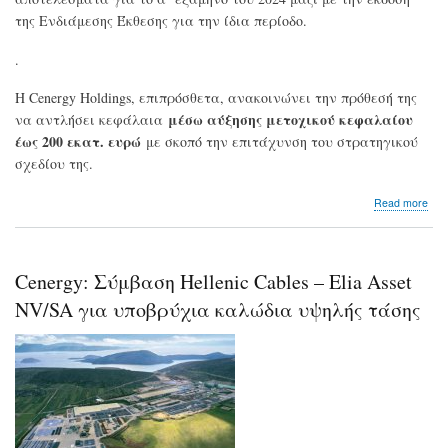
της Ενδιάμεσης Έκθεσης για την ίδια περίοδο.
.
Η Cenergy Holdings, επιπρόσθετα, ανακοινώνει την πρόθεσή της
μέσω αύξησης μετοχικού κεφαλαίου
να αντλήσει κεφάλαια
έως 200 εκατ. ευρώ
με σκοπό την επιτάχυνση του στρατηγικού
σχεδίου της.
abo
Read more
Αύξ
κεφ
έω
200
Cenergy: Σύμβαση Hellenic Cables – Elia Asset
εκα
ευ
NV/SA για υποβρύχια καλώδια υψηλής τάσης
ετο
η
Cen