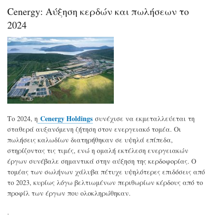
Στι
Cenergy: Αύξηση κερδών και πωλήσεων το
πρά
τεχ
2024
η
δέσ
άν
προ
πολ
γρη
απ
το
υδρ
Cenergy Holdings
Το 2024, η
συνέχισε να εκμεταλλεύεται τη
σταθερά αυξανόμενη ζήτηση στον ενεργειακό τομέα. Οι
πωλήσεις καλωδίων διατηρήθηκαν σε υψηλά επίπεδα,
στηρίζοντας τις τιμές, ενώ η ομαλή εκτέλεση ενεργειακών
έργων συνέβαλε σημαντικά στην αύξηση της κερδοφορίας. Ο
τομέας των σωλήνων χάλυβα πέτυχε υψηλότερες επιδόσεις από
το 2023, κυρίως λόγω βελτιωμένων περιθωρίων κέρδους από το
προφίλ των έργων που ολοκληρώθηκαν.
.