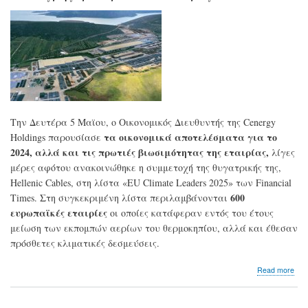
εξω
Την Δευτέρα 5 Μαϊου, ο Οικονομικός Διευθυντής της Cenergy
τα οικονομικά αποτελέσματα για το
Holdings παρουσίασε
2024, αλλά και τις πρωτιές βιωσιμότητας της εταιρίας,
λίγες
μέρες αφότου ανακοινώθηκε η συμμετοχή της θυγατρικής της,
Hellenic Cables, στη λίστα «EU Climate Leaders 2025» των Financial
600
Times. Στη συγκεκριμένη λίστα περιλαμβάνονται
ευρωπαϊκές εταιρίες
οι οποίες κατάφεραν εντός του έτους
μείωση των εκπομπών αερίων του θερμοκηπίου, αλλά και έθεσαν
πρόσθετες κλιματικές δεσμεύσεις.
abo
Read more
Α.Μ
(Ce
Hold