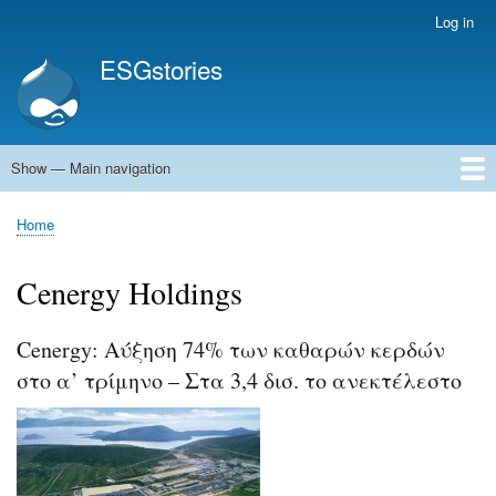
Skip
Log in
User
to
account
ESGstories
main
menu
content
Show — Main navigation
Main
navigation
Home
Home
Breadcrumb
Cenergy Holdings
Cenergy: Αύξηση 74% των καθαρών κερδών
στο α’ τρίμηνο – Στα 3,4 δισ. το ανεκτέλεστο