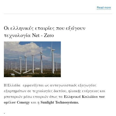
abo
Read more
Cen
Αύξ
κερ
και
Oι ελληνικές εταιρίες που εξάγουν
πω
το
τεχνολογία Net - Zero
202
Η Ελλάδα εμφανίζεται ως ανταγωνιστικός εξαγωγέας
εξαρτημάτων σε τεχνολογίες δικτύου, ηλιακής ενέργειας και
Ελληνικά Καλώδια του
μπαταριών μέσω εταιριών όπως τα
ομίλου Cenergy
Sunlight Technosystems.
και η
.