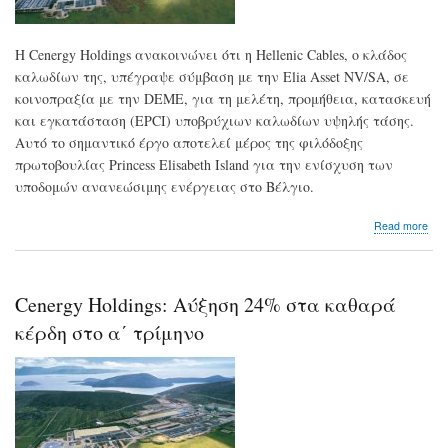
Η Cenergy Holdings ανακοινώνει ότι η Hellenic Cables, ο κλάδος
καλωδίων της, υπέγραψε σύμβαση με την Elia Asset NV/SA, σε
κοινοπραξία με την DEME, για τη μελέτη, προμήθεια, κατασκευή
και εγκατάσταση (EPCI) υποβρύχιων καλωδίων υψηλής τάσης.
Αυτό το σημαντικό έργο αποτελεί μέρος της φιλόδοξης
πρωτοβουλίας Princess Elisabeth Island για την ενίσχυση των
υποδομών ανανεώσιμης ενέργειας στο Βέλγιο.
abo
Read more
Cen
Σύμ
Hell
Cab
Cenergy Holdings: Αύξηση 24% στα καθαρά
–
Elia
κέρδη στο α΄ τρίμηνο
Ass
NV/
για
υπο
καλ
υψη
τάσ