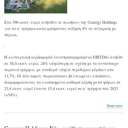
Στα 396 εκατ. ευρώ ανήλθαν οι πωλήσεις της Cenergy Holdings
για το α' τρίμηνο καταγράφοντας αύξηση 4% σε σύγκριση με
πέρυσι.
.
Η λειτουργική κερδοφορία (αναπροσαρμοσμένο EBITDA) ανήλθε
σε 54,4 εκατ. ευρώ, 24% υψηλότερη σε σχέση με το αντίστοιχο
περσινό τρίμηνο, με σταθερά υψηλά περιθώρια κέρδους στο
13,7%. Οι δύο τομείς παρουσίασαν βελτιωμένες επιδόσεις,
διαμορφώνοντας τα ενοποιημένα καθαρά κέρδη μετά φόρων σε
23,6 εκατ. ευρώ έναντι 15,4 εκατ. ευρώ το α' τρίμηνο του 2023
(+54%).
abo
Read more
Cen
Hold
Αύξ
24