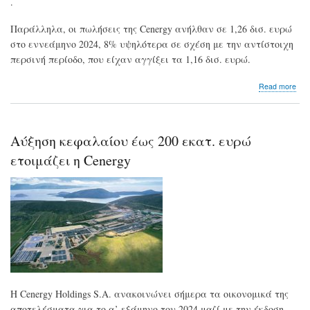
.
Παράλληλα, οι πωλήσεις της Cenergy ανήλθαν σε 1,26 δισ. ευρώ
στο εννεάμηνο 2024, 8% υψηλότερα σε σχέση με την αντίστοιχη
περσινή περίοδο, που είχαν αγγίξει τα 1,16 δισ. ευρώ.
abo
Read more
Cen
Στα
100
εκα
Αύξηση κεφαλαίου έως 200 εκατ. ευρώ
τα
κα
ετοιμάζει η Cenergy
κέρ
9μή
αυξ
113
Η Cenergy Holdings S.A. ανακοινώνει σήμερα τα οικονομικά της
αποτελέσματα για το α’ εξάμηνο του 2024 μαζί με την έκδοση