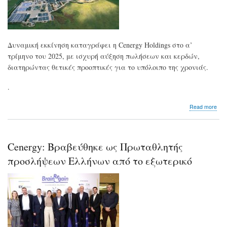
Δυναμική εκκίνηση καταγράφει η Cenergy Holdings στο α’
τρίμηνο του 2025, με ισχυρή αύξηση πωλήσεων και κερδών,
διατηρώντας θετικές προοπτικές για το υπόλοιπο της χρονιάς.
.
abo
Read more
Cen
Αύξ
74
των
Cenergy: Βραβεύθηκε ως Πρωταθλητής
κα
κερ
προσλήψεων Ελλήνων από το εξωτερικό
στο
α’
τρί
–
Στα
3,4
δισ.
το