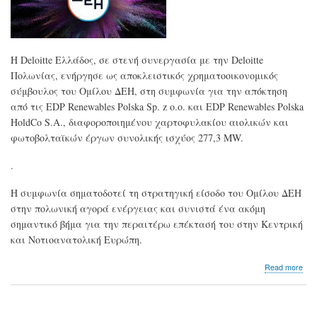
Η Deloitte Ελλάδος, σε στενή συνεργασία με την Deloitte
Πολωνίας, ενήργησε ως αποκλειστικός χρηματοοικονομικός
σύμβουλος του Ομίλου ΔΕΗ, στη συμφωνία για την απόκτηση
από τις EDP Renewables Polska Sp. z o.o. και EDP Renewables Polska
HoldCo S.A., διαφοροποιημένου χαρτοφυλακίου αιολικών και
φωτοβολταϊκών έργων συνολικής ισχύος 277,3 MW.
.
Η συμφωνία σηματοδοτεί τη στρατηγική είσοδο του Ομίλου ΔΕΗ
στην πολωνική αγορά ενέργειας και συνιστά ένα ακόμη
σημαντικό βήμα για την περαιτέρω επέκτασή του στην Κεντρική
και Νοτιοανατολική Ευρώπη.
abo
Read more
Η
Delo
Ελλ
απο