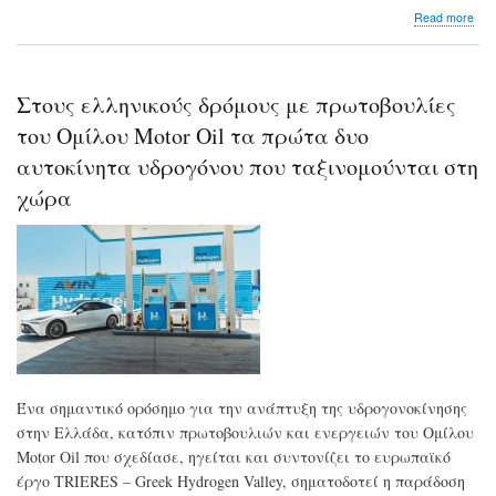
abo
Read more
Νέ
διπ
διά
για
Στους ελληνικούς δρόμους με πρωτοβουλίες
τη
Sch
του Ομίλου Motor Oil τα πρώτα δυο
Elec
αυτοκίνητα υδρογόνου που ταξινομούνται στη
στα
Clo
χώρα
Com
Awa
202
Ένα σημαντικό ορόσημο για την ανάπτυξη της υδρογονοκίνησης
στην Ελλάδα, κατόπιν πρωτοβουλιών και ενεργειών του Ομίλου
Motor Oil που σχεδίασε, ηγείται και συντονίζει το ευρωπαϊκό
έργο TRIERES – Greek Hydrogen Valley, σηματοδοτεί η παράδοση