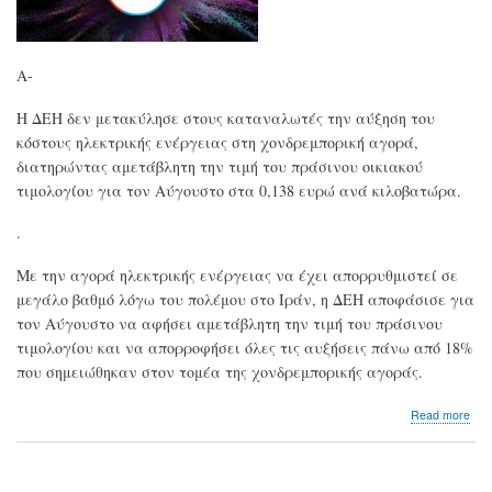
σε
dat
cent
800
A-
VD
Η ΔΕΗ δεν μετακύλησε στους καταναλωτές την αύξηση του
κόστους ηλεκτρικής ενέργειας στη χονδρεμπορική αγορά,
διατηρώντας αμετάβλητη την τιμή του πράσινου οικιακού
τιμολογίου για τον Αύγουστο στα 0,138 ευρώ ανά κιλοβατώρα.
.
Με την αγορά ηλεκτρικής ενέργειας να έχει απορρυθμιστεί σε
μεγάλο βαθμό λόγω του πολέμου στο Ιράν, η ΔΕΗ αποφάσισε για
τον Αύγουστο να αφήσει αμετάβλητη την τιμή του πράσινου
τιμολογίου και να απορροφήσει όλες τις αυξήσεις πάνω από 18%
που σημειώθηκαν στον τομέα της χονδρεμπορικής αγοράς.
abo
Read more
Η
ΔΕ
απ
τον