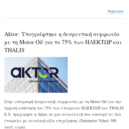
abo
Read more
ΕΥΑ
Τι
προ
ο
Aktor: Υπογράφτηκε η δεσμευτική συμφωνία
νόμ
για
με τη Motor Oil για το 75% των ΗΛΕΚΤΩΡ και
την
THALIS
επέ
αρμ
της
ετα
Στην υπογραφή δεσμευτικής συμφωνίας με τη Motor Oil για την
έμμεση απόκτηση του 75% των εταιρειών ΗΛΕΚΤΩΡ και THALIS
E.S. προχώρησε η Aktor, σε μια συναλλαγή που αποτιμά τις δύο
εταιρείες με συνολική αξία επιχείρησης (Enterprise Value) 300
εκατ. ευρώ.