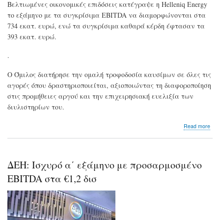
Βελτιωμένες οικονομικές επιδόσεις κατέγραψε η Helleniq Energy
το εξάμηνο με τα συγκρίσιμα EBITDA να διαμορφώνονται στα
734 εκατ. ευρώ, ενώ τα συγκρίσιμα καθαρά κέρδη έφτασαν τα
393 εκατ. ευρώ.
.
Ο Όμιλος διατήρησε την ομαλή τροφοδοσία καυσίμων σε όλες τις
αγορές όπου δραστηριοποιείται, αξιοποιώντας τη διαφοροποίηση
στις προμήθειες αργού και την επιχειρησιακή ευελιξία των
διυλιστηρίων του.
abo
Read more
Hell
Ene
Συγ
EBI
ΔΕΗ: Ισχυρό α΄ εξάμηνο με προσαρμοσμένο
στα
€73
EBITDA στα €1,2 δισ
εκα
το
εξά