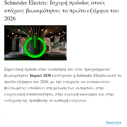
Schneider Electric: Ισχυρή πρόοδος στους
Αύγ
την
στόχους βιωσιμότητας το πρώτο εξάμηνο του
αύξ
2026
18
της
χον
για
το
πρά
τιμ
Σημαντική πρόοδο στην υλοποίηση του νέου προγράμματος
Impact 2030
βιωσιμότητας
κατέγραψε η Schneider Electric κατά το
πρώτο εξάμηνο του 2026, με την εταιρεία να ανακοινώνει
βελτιωμένες επιδόσεις στη μείωση των εκπομπών, στην
ενεργειακή αποδοτικότητα, στην κυκλική οικονομία και στην
ενίσχυση της πρόσβασης σε καθαρή ενέργεια.
.
abo
Read more
Sch