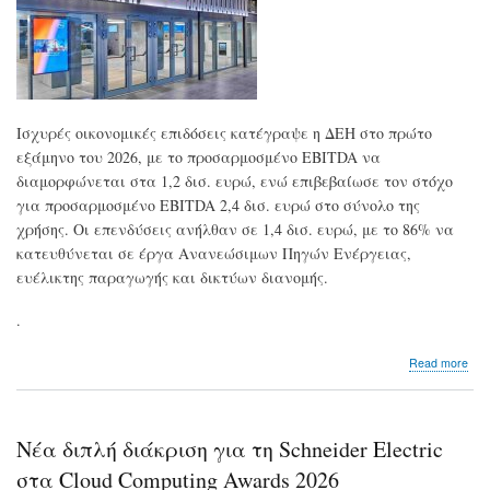
Ισχυρές οικονομικές επιδόσεις κατέγραψε η ΔΕΗ στο πρώτο
εξάμηνο του 2026, με το προσαρμοσμένο EBITDA να
διαμορφώνεται στα 1,2 δισ. ευρώ, ενώ επιβεβαίωσε τον στόχο
για προσαρμοσμένο EBITDA 2,4 δισ. ευρώ στο σύνολο της
χρήσης. Οι επενδύσεις ανήλθαν σε 1,4 δισ. ευρώ, με το 86% να
κατευθύνεται σε έργα Ανανεώσιμων Πηγών Ενέργειας,
ευέλικτης παραγωγής και δικτύων διανομής.
.
abo
Read more
ΔΕΗ
Ισχ
α΄
εξά
Νέα διπλή διάκριση για τη Schneider Electric
με
προ
στα Cloud Computing Awards 2026