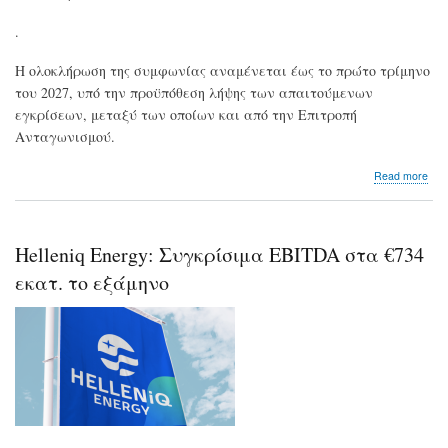
.
Η ολοκλήρωση της συμφωνίας αναμένεται έως το πρώτο τρίμηνο
του 2027, υπό την προϋπόθεση λήψης των απαιτούμενων
εγκρίσεων, μεταξύ των οποίων και από την Επιτροπή
Ανταγωνισμού.
abo
Read more
Akto
Υπο
η
δεσ
Helleniq Energy: Συγκρίσιμα EBITDA στα €734
συ
με
εκατ. το εξάμηνο
τη
Mot
Oil
για
το
75
των
ΗΛ
και
THA