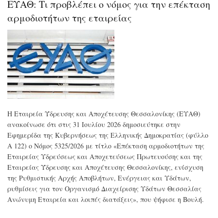
ΕΥΑΘ: Τι προβλέπει ο νόμος για την επέκταση
σύμ
του
αρμοδιοτήτων της εταιρείας
Ομί
ΔΕ
για
την
είσ
του
στη
πολ
αγ
ενέ
Η Εταιρεία Ύδρευσης και Αποχέτευσης Θεσσαλονίκης (ΕΥΑΘ)
ανακοίνωσε ότι στις 31 Ιουλίου 2026 δημοσιεύτηκε στην
Εφημερίδα της Κυβερνήσεως της Ελληνικής Δημοκρατίας (φύλλο
Α 122) ο Νόμος 5325/2026 με τίτλο «Επέκταση αρμοδιοτήτων της
Εταιρείας Υδρεύσεως και Αποχετεύσεως Πρωτευούσης και της
Εταιρείας Ύδρευσης και Αποχέτευσης Θεσσαλονίκης, ενίσχυση
της Ρυθμιστικής Αρχής Αποβλήτων, Ενέργειας και Υδάτων,
ρυθμίσεις για τον Οργανισμό Διαχείρισης Υδάτων Θεσσαλίας
Ανώνυμη Εταιρεία και λοιπές διατάξεις», που ψήφισε η Βουλή.
.