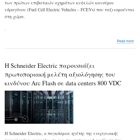
των πρώτων επιβατικών οχημάτων κυψελών καυσίμου
υδρογόνου (Fuel Cell Electric Vehicles – FCEVs) που ταξινομούνται
στη χώρα.
.
abo
Read more
Στο
ελλ
δρό
με
Η Schneider Electric παρουσιάζει
πρω
του
πρωτοποριακή μελέτη αξιολόγησης του
Ομί
κινδύνου Arc Flash σε data centers 800 VDC
Mot
Oil
τα
πρ
δυο
αυτ
υδρ
που
ταξ
στη
Η Schneider Electric, ο παγκόσμιος ηγέτης της ενεργειακής
χώ