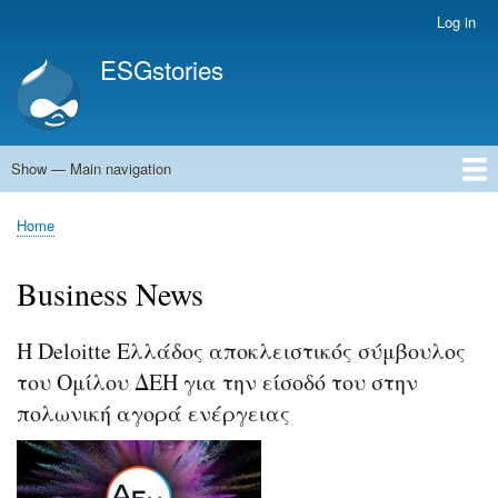
Skip
Log in
User
to
account
ESGstories
main
menu
content
Show — Main navigation
Main
navigation
Home
Home
Breadcrumb
Business News
Η Deloitte Ελλάδος αποκλειστικός σύμβουλος
του Ομίλου ΔΕΗ για την είσοδό του στην
πολωνική αγορά ενέργειας