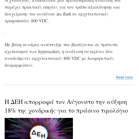
τεχνολογίας, ανακοίνωσε μια πρωτοποριακή ανάλυση που
παρέχει πρακτικές οδηγίες για τον τρόπο αξιολόγησης και
διαχείρισης του κινδύνου arc flash σε αρχιτεκτονικές
τροφοδοσίας 800 VDC.
.
Με βάση σενάρια ανάπτυξης που βασίζονται σε πρότυπα
σχεδιασμού των hyperscalers, η ανάλυση συγκρίνει δύο
αναδυόμενες αρχιτεκτονικές 800 VDC με διαφορετικές
διαμορφώσεις.
abo
Read more
Η
Sch
Elec
παρ
Η ΔΕΗ απορροφά τον Αύγουστο την αύξηση
πρω
μελ
18% της χονδρικής για το πράσινο τιμολόγιο
αξι
του
κιν
Arc
Fla