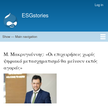
Skip
Log in
User
to
account
ESGstories
main
menu
content
Show — Main navigation
Main
navigation
Home
Μ. Μακρυγιάννης: «Οι επιχειρήσεις χωρίς
ψηφιακό μετασχηματισμό θα μείνουν εκτός
αγοράς»