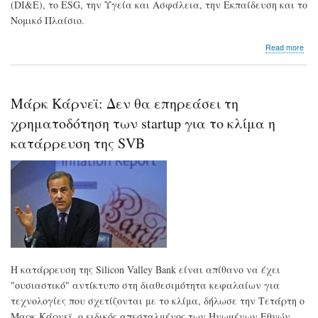
(DI&E), το ESG, την Υγεία και Ασφάλεια, την Εκπαίδευση και το
Νομικό Πλαίσιο.
abo
Read more
Η
EH
Dev
η
Μάρκ Κάρνεϊ: Δεν θα επηρεάσει τη
MR
Cons
χρηματοδότηση των startup για το κλίμα η
και
κατάρρευση της SVB
η
Ad
Hoc
Leg
εγκ
μία
εμβ
συν
για
την
πα
Η κατάρρευση της Silicon Valley Bank είναι απίθανο να έχει
υπη
"ουσιαστικό" αντίκτυπο στη διαθεσιμότητα κεφαλαίων για
στο
τεχνολογίες που σχετίζονται με το κλίμα, δήλωσε την Τετάρτη ο
κόσ
των
Μαρκ Κάρνεϊ, ο ειδικός απεσταλμένος των Ηνωμένων Εθνών