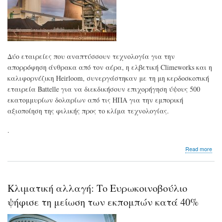
κατ
της
SV
Δύο εταιρείες που αναπτύσσουν τεχνολογία για την
απορρόφηση άνθρακα από τον αέρα, η ελβετική Climeworks και η
καλιφορνέζικη Heirloom, συνεργάστηκαν με τη μη κερδοσκοπική
εταιρεία Battelle για να διεκδικήσουν επιχορήγηση ύψους 500
εκατομμυρίων δολαρίων από τις ΗΠΑ για την εμπορική
αξιοποίηση της φιλικής προς το κλίμα τεχνολογίας.
.
abo
Read more
Δυο
star
διε
χρη
Κλιματική αλλαγή: Το Ευρωκοινοβούλιο
500
εκα
ψήφισε τη μείωση των εκπομπών κατά 40%
δολ
απ