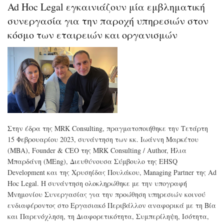
για
Ad Hoc Legal εγκαινιάζουν μία εμβληματική
ένα
συνεργασία για την παροχή υπηρεσιών στον
"πο
περ
κόσμο των εταιρειών και οργανισμών
μήκ
12
χιλ
Στην έδρα της MRK Consulting, πραγματοποιήθηκε την Τετάρτη
15 Φεβρουαρίου 2023, συνάντηση των κκ. Ιωάννη Μαρκέτου
(ΜΒΑ), Founder & CEO της MRK Consulting / Author, Ήλια
Μπαρδάνη (ΜEng), Διευθύνουσα Σύμβουλο της EHSQ
Development και της Χρυσηίδας Πουλάκου, Managing Partner της Ad
Hoc Legal. Η συνάντηση ολοκληρώθηκε με την υπογραφή
Μνημονίου Συνεργασίας για την προώθηση υπηρεσιών κοινού
ενδιαφέροντος στο Εργασιακό Περιβάλλον αναφορικά με τη Βία
και Παρενόχληση, τη Διαφορετικότητα, Συμπερίληψη, Ισότητα,