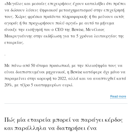
«Μεγάλες και μεσαίες επιχειρήσεις έχουν καταλάβει ότι πρέπει
να δώσουν λύσεις ψηφιακού μετασχηματισμού στην επιχείρησή
τους. Χώρις φρέσκα προϊόντα πληροφορικής ή θα μείνουν εκτός
αγοράς ή θα προχωρήσουν πολύ αργά» με αυτό το μήνυμα
άνοιξε την εισήγησή του ο CEO της Bewise, Μενέλαος
Μακρυγιάννης στην εκδήλωση για τα 5 χρόνια λειτουργίας της
εταιρείας.
.
Με πάνω από 50 άτομα προσωπικό, με την πλειοψηφία τους να
είναι διαπιστευμένοι μηχανικοί, η Bewise κατάφερε όχι μόνο να
παραμείνει στην κορυφή το 2022, αλλά και να αναπτυχθεί κατά
20%, με τζίρο 5 εκατομμυρίων ευρώ.
abo
Read more
Μ.
Μακ
«Οι
επι
Πώς μία εταιρεία μπορεί να παράγει κέρδος
χωρ
ψηφ
και παράλληλα να διατηρήσει ένα
μετ