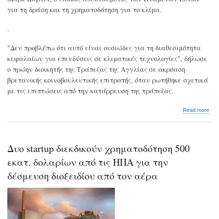
ετα
για τη δράση και τη χρηματοδότηση για το κλίμα.
και
οργ
.
"Δεν προβλέπω ότι αυτό είναι ουσιώδες για τη διαθεσιμότητα
κεφαλαίων για επενδύσεις σε κλιματικές τεχνολογίες", δήλωσε
ο πρώην διοικητής της Τράπεζας της Αγγλίας σε ακρόαση
βρετανικής κοινοβουλευτικής επιτροπής, όταν ρωτήθηκε σχετικά
με τις επιπτώσεις από την κατάρρευση της τράπεζας.
abo
Read more
Μά
Κάρ
Δε
θα
Δυο startup διεκδικούν χρηματοδότηση 500
επη
τη
εκατ. δολαρίων από τις ΗΠΑ για την
χρη
δέσμευση διοξειδίου από τον αέρα
των
star
για
το
κλί
η