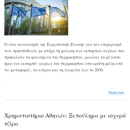
τις
ΗΠ
για
την
δέσ
διο
απ
τον
αέ
Ο νέος κανονισμός της Ευρωπαϊκής Ένωσης για τον επιμερισμό
των προσπαθειών με στόχο τη μείωση των εκπομπών αερίων που
προκαλούν το φαινόμενο του θερμοκηπίου, μειώνει το μέγιστο
όριο για εκπομπές αερίων του θερμοκηπίου στα κράτη μέλη από
τις μεταφορές, τα κτίρια και τη γεωργία έως το 2030.
.
abo
Read more
Κλι
αλλ
Το
Ευρ
Χρηματιστήριο Aθηνών: Ξεπούλημα με ισχυρό
ψή
τη
τζίρο
μεί