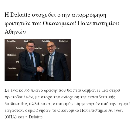
μία
ετα
μπο
Η Deloitte στοχεύει στην απορρόφηση
να
πα
φοιτητών του Οικονομικού Πανεπιστημίου
κέρ
Αθηνών
και
πα
να
δια
έν
περ
προ
για
του
εργ
Σε ένα κοινό πλάνο δράσης που θα περιλαμβάνει μια σειρά
πρωτοβουλιών, με στόχο την ενίσχυση της εκπαιδευτικής
διαδικασίας αλλά και την απορρόφηση φοιτητών από την αγορά
εργασίας, συμφώνησαν το Οικονομικό Πανεπιστήμιο Αθηνών
(ΟΠΑ) και η Deloitte.
.