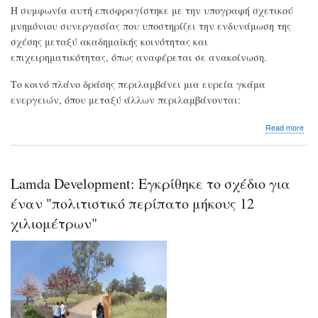
Η συμφωνία αυτή επισφραγίστηκε με την υπογραφή σχετικού
μνημόνιου συνεργασίας που υποστηρίζει την ενδυνάμωση της
σχέσης μεταξύ ακαδημαϊκής κοινότητας και
επιχειρηματικότητας, όπως αναφέρεται σε ανακοίνωση.
Το κοινό πλάνο δράσης περιλαμβάνει μια ευρεία γκάμα
ενεργειών, όπου μεταξύ άλλων περιλαμβάνονται:
abo
Read more
Η
Delo
στο
στη
Lamda Development: Εγκρίθηκε το σχέδιο για
απ
φοι
έναν "πολιτιστικό περίπατο μήκους 12
του
χιλιομέτρων"
Οικ
Παν
Αθη