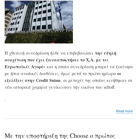
των
εκπ
κατ
40
την υψηλή
Η χθεσινή συνεδρίαση ήλθε να επιβεβαιώσει
συσχέτιση που έχει ξανααποκτήσει το Χ.Α. με τις
Ευρωπαϊκές Αγορές
και η οποία συνεδρίαση μπορεί να ξεκίνησε
οι
με ήπια ανοδικές διαθέσεις, όμως μετά το πρώτο ημίωρο
εξελίξεις στην Credit Suisse
, οι μετοχές της οποίας κινήθηκαν σε
νέα ιστορικά χαμηλά γενίκευσαν την εικόνα του selloff.
.
abo
Read more
Χρη
Aθη
Ξε
με
Με την υποστήριξη της Choose ο πρώτος
ισχ