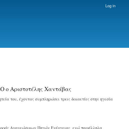
Log in
EO ο Αριστοτέλης Χαντάβας
ία του, έχοντας συμπληρώσει τρεις δεκαετίες στην ηγεσία
 αγοράς Ανανεώσιμων Πηγών Ενέργειας, ενώ παράλληλα