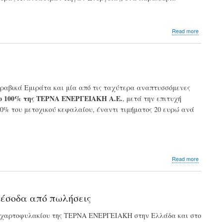
about
Read more
ΤΕΡΝΑ
Ενεργει
Ολοκληρ
την
30ετή
πορεία
 Αραβικά Εμιράτα και μία από τις ταχύτερα αναπτυσσόμενες
του
ο 100% της ΤΕΡΝΑ ΕΝΕΡΓΕΙΑΚΗ Α.Ε.
, μετά την επιτυχή
ο
Μανώλη
30% του μετοχικού κεφαλαίου, έναντι τιμήματος 20 ευρώ ανά
Μαραγκο
–
Νέος
CEO
ο
Αριστοτ
about
Read more
Χαντάβα
ΤΕΡΝΑ
Ενεργει
Ολοκληρ
η
 έσοδα από πωλήσεις
εξαγορ
του
ου χαρτοφυλακίου της ΤΕΡΝΑ ΕΝΕΡΓΕΙΑΚΗ στην Ελλάδα και στο
100%