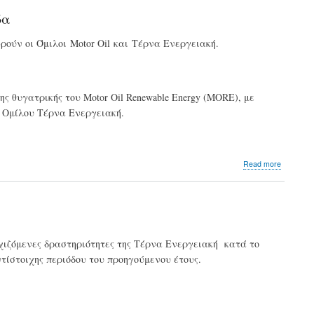
ΤΕΡΝΑ
δα
ΕΝΕΡΓΕ
παίρνει
ούν οι Όμιλοι Motor Oil και Τέρνα Ενεργειακή.
η
ΒΙΟΚΑΡΠ
στον
δείκτη
ATHEX
ης θυγατρικής του Motor Oil Renewable Energy (MORE), με
ESG
υ Ομίλου Τέρνα Ενεργειακή.
about
Read more
Συνεργα
Motor
Oil
-
Τέρνα
Ενεργει
χιζόμενες δραστηριότητες της Τέρνα Ενεργειακή κατά το
για
τίστοιχης περιόδου του προηγούμενου έτους.
το
πρώτο
Υπεράκτ
Αιολικό
Πάρκο