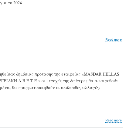
ια το 2024.
από
τη
Masdar
about
Read more
ΤΕΡΝΑ
ΕΝΕΡΓΕΙ
Αύξηση
24,7%
στην
παραγω
βληθείσας δημόσιας πρότασης της εταιρείας «MASDAR HELLAS
ενέργει
ΕΙΑΚΗ Α.Β.Ε.Τ.Ε.» οι μετοχές της δεύτερης θα αφαιρεθούν
από
ΑΠΕ
ιμένα, θα πραγματοποιηθούν οι ακόλουθες αλλαγές:
–
Στα
€308,3
εκατ.
τα
έσοδα
about
Read more
από
Τη
πωλήσει
θέση
της