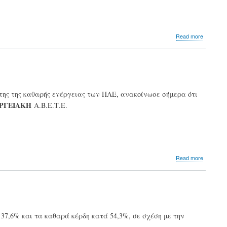
στην
Ελλάδα
about
Read more
Τέρνα
Ενεργει
Αύξηση
45,3%
στα
κέρδη
της της καθαρής ενέργειας των ΗΑΕ, ανακοίνωσε σήμερα ότι
του
ΡΓΕΙΑΚΗ
Α.Β.Ε.Τ.Ε.
9μήνου
about
Read more
Masdar
και
ΓΕΚ
ΤΕΡΝΑ
συνάπτο
ιστορική
ά 37,6% και τα καθαρά κέρδη κατά 54,3%, σε σχέση με την
συμφων
αξίας