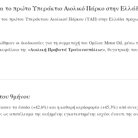
ια το πρώτο Υπεράκτιο Αιολικό Πάρκο στην Ελλά
 του πρώτου Υπεράκτιου Αιολικού Πάρκου (ΥΑΠ) στην Ελλάδα προχωρ
ώθηκαν οι διαδικασίες για τη συμμετοχή του Ομίλου Motor Oil, μέσω τ
«Αιολική Προβατά Τραϊανουπόλεως»
 κεφάλαιο της
, θυγατρικής το
του 9μήνου
ασαν τα έσοδα (+42,6%) και η καθαρή κερδοφορία (+45,3%) από συνε
ς ως αποτέλεσμα της αυξημένης εγκατεστημένης ισχύος έναντι της αν