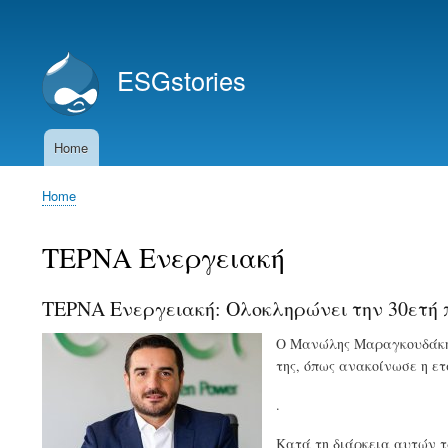
User
account
ESGstories
menu
Home
Main
navigation
Home
Breadcrumb
ΤΕΡΝΑ Ενεργειακή
ΤΕΡΝΑ Ενεργειακή: Ολοκληρώνει την 30ετή
Ο Μανώλης Μαραγκουδάκης
της, όπως ανακοίνωσε η ετ
.
Κατά τη διάρκεια αυτών 