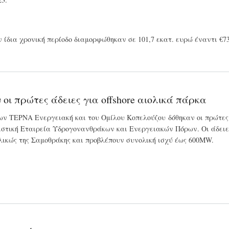
 ίδια χρονική περίοδο διαμορφώθηκαν σε 101,7 εκατ. ευρώ έναντι €73,
ι πρώτες άδειες για offshore αιολικά πάρκα
των ΤΕΡΝΑ Ενεργειακή και του Ομίλου Κοπελούζου δόθηκαν οι πρώτε
ιστική Εταιρεία Υδρογονανθράκων και Ενεργειακών Πόρων. Οι άδειε
ολικώς της Σαμοθράκης και προβλέπουν συνολική ισχύ έως 600MW.