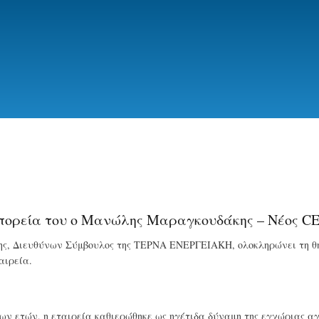
Skip
to
main
content
 πορεία του ο Μανώλης Μαραγκουδάκης – Νέος C
, Διευθύνων Σύμβουλος της ΤΕΡΝΑ ΕΝΕΡΓΕΙΑΚΗ, ολοκληρώνει τη θητε
αιρεία.
των ετών, η εταιρεία καθιερώθηκε ως ηγέτιδα δύναμη της εγχώριας