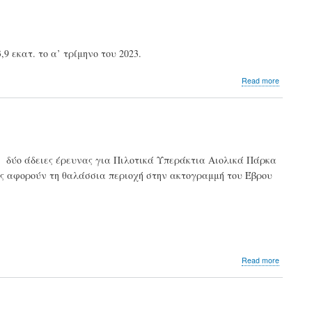
3,2
δισ.
9 εκατ. το α’ τρίμηνο του 2023.
about
Read more
ΤΕΡΝΑ
Ενεργει
Αύξηση
54,3%
στα
καθαρά
ς δύο άδειες έρευνας για Πιλοτικά Υπεράκτια Αιολικά Πάρκα
κέρδη
ς αφορούν τη θαλάσσια περιοχή στην ακτογραμμή του Έβρου
το
α’
τρίμηνο
about
Read more
Σε
ΤΕΡΝΑ
Ενεργει
και