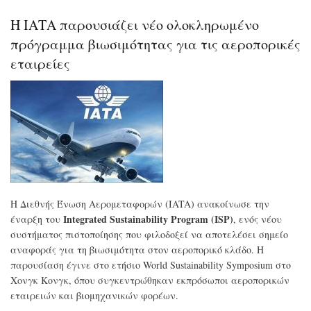
μαμ
για
Η ΙΑΤΑ παρουσιάζει νέο ολοκληρωμένο
μο
βιώ
πρόγραμμα βιωσιμότητας για τις αεροπορικές
αερ
εταιρείες
καυ
στη
Βρα
Η Διεθνής Ένωση Αερομεταφορών (IATA) ανακοίνωσε την
Integrated Sustainability Program (ISP)
έναρξη του
, ενός νέου
συστήματος πιστοποίησης που φιλοδοξεί να αποτελέσει σημείο
αναφοράς για τη βιωσιμότητα στον αεροπορικό κλάδο. Η
παρουσίαση έγινε στο ετήσιο World Sustainability Symposium στο
Χονγκ Κονγκ, όπου συγκεντρώθηκαν εκπρόσωποι αεροπορικών
εταιρειών και βιομηχανικών φορέων.