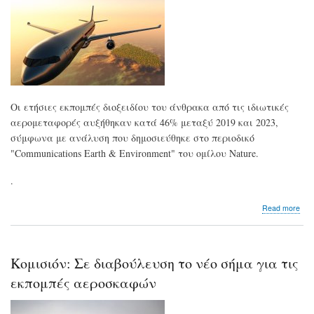
Zea
Οι ετήσιες εκπομπές διοξειδίου του άνθρακα από τις ιδιωτικές
αερομεταφορές αυξήθηκαν κατά 46% μεταξύ 2019 και 2023,
σύμφωνα με ανάλυση που δημοσιεύθηκε στο περιοδικό
"Communications Earth & Environment" του ομίλου Nature.
.
abo
Read more
Σημ
αύξ
των
εκπ
Κομισιόν: Σε διαβούλευση το νέο σήμα για τις
διο
του
εκπομπές αεροσκαφών
άν
απ
τις