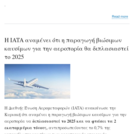
.
abo
Read more
Η
ΙΑΤ
παρ
νέο
Η IATA αναμένει ότι η παραγωγή βιώσιμων
ολο
πρ
καυσίμων για την αεροπορία θα διπλασιαστεί
βιω
το 2025
για
τις
αερ
ετα
Η Διεθνής Ένωση Αερομεταφορών (IATA) ανακοίνωσε την
Κυριακή ότι αναμένει η παραγωγή βιώσιμων καυσίμων για την
διπλασιαστεί το 2025 και να φτάσει τα 2
αεροπορία να
εκατομμύρια τόνους,
αντιπροσωπεύοντας το 0,7% της