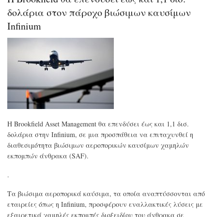
νέο
σή
δολάρια στον πάροχο βιώσιμων καυσίμων
για
Infinium
τις
εκπ
αε
Η Brookfield Asset Management θα επενδύσει έως και 1,1 δισ.
δολάρια στην Infinium, σε μια προσπάθεια να επιταχυνθεί η
διαθεσιμότητα βιώσιμων αεροπορικών καυσίμων χαμηλών
εκπομπών άνθρακα (SAF).
.
Τα βιώσιμα αεροπορικά καύσιμα, τα οποία αναπτύσσονται από
εταιρείες όπως η Infinium, προσφέρουν εναλλακτικές λύσεις με
εξαιρετικά χαμηλές εκπομπές διοξειδίου του άνθρακα σε