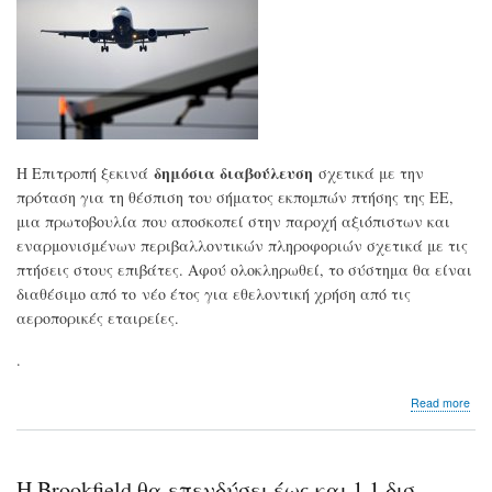
ιδι
πτή
δημόσια διαβούλευση
Η Επιτροπή ξεκινά
σχετικά με την
πρόταση για τη θέσπιση του σήματος εκπομπών πτήσης της ΕΕ,
μια πρωτοβουλία που αποσκοπεί στην παροχή αξιόπιστων και
εναρμονισμένων περιβαλλοντικών πληροφοριών σχετικά με τις
πτήσεις στους επιβάτες. Αφού ολοκληρωθεί, το σύστημα θα είναι
διαθέσιμο από το νέο έτος για εθελοντική χρήση από τις
αεροπορικές εταιρείες.
.
abo
Read more
Κομ
Σε
δια
το
Η Brookfield θα επενδύσει έως και 1,1 δισ.