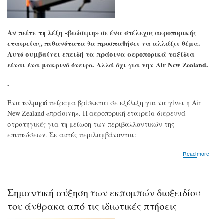
202
Αν πείτε τη λέξη «βιώσιμη» σε ένα στέλεχος αεροπορικής
εταιρείας, πιθανότατα θα προσπαθήσει να αλλάξει θέμα.
Αυτό συμβαίνει επειδή τα πράσινα αεροπορικά ταξίδια
είναι ένα μακρινό όνειρο. Αλλά όχι για την Air New Zealand.
.
Ένα τολμηρό πείραμα βρίσκεται σε εξέλιξη για να γίνει η Air
New Zealand «πράσινη». Η αεροπορική εταιρεία διερευνά
στρατηγικές για τη μείωση των περιβαλλοντικών της
επιπτώσεων. Σε αυτές περιλαμβάνονται:
abo
Read more
To
«πρ
με
πε
Σημαντική αύξηση των εκπομπών διοξειδίου
της
Air
του άνθρακα από τις ιδιωτικές πτήσεις
Ne