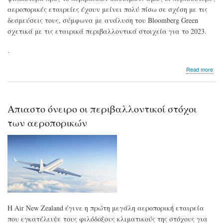
αεροπορικές εταιρείες έχουν μείνει πολύ πίσω σε σχέση με τις
δεσμεύσεις τους, σύμφωνα με ανάλυση του Bloomberg Green
σχετικά με τις εταιρικά περιβαλλοντικά στοιχεία για το 2023.
.
abo
Read more
Οι
ευρ
ετα
υπε
Απιαστο όνειρο οι περιβαλλοντικοί στόχοι
των
αμε
των αεροπορικών
στα
κα
καύ
Η Air New Zealand έγινε η πρώτη μεγάλη αεροπορική εταιρεία
που εγκατέλειψε τους φιλόδοξους κλιματικούς της στόχους για