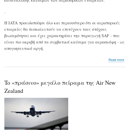
κατανάλωσης καυσίμων των αεροπορικών εταιρειών.
.
H IATA προειδοπoίησε όλο και περισσότερο ότι οι αεροπορικές
εταιρείες θα δυσκολευτούν να επιτύχουν τους στόχους
βιωσιμότητας και έχει χαρακτηρίσει την παραγωγή SAF - που
είναι πιο ακριβή από τα συμβατικά καύσιμα για αεροσκάφη - ως
απογοητευτικά αργή.
abo
Read more
Η
IAT
ανα
ότι
To «πράσινο» μεγάλο πείραμα της Air New
η
πα
Zealand
βιώ
καυ
για
την
αερ
θα
διπ
το