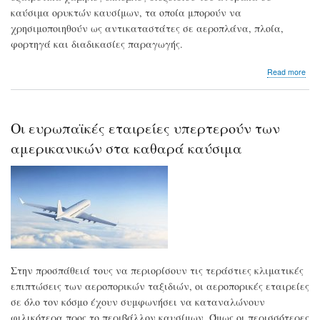
καύσιμα ορυκτών καυσίμων, τα οποία μπορούν να
χρησιμοποιηθούν ως αντικαταστάτες σε αεροπλάνα, πλοία,
φορτηγά και διαδικασίες παραγωγής.
abo
Read more
Η
Broo
θα
επε
Οι ευρωπαϊκές εταιρείες υπερτερούν των
έω
και
αμερικανικών στα καθαρά καύσιμα
1,1
δισ.
δολ
στο
πά
βιώ
καυ
Infi
Στην προσπάθειά τους να περιορίσουν τις τεράστιες κλιματικές
επιπτώσεις των αεροπορικών ταξιδιών, οι αεροπορικές εταιρείες
σε όλο τον κόσμο έχουν συμφωνήσει να καταναλώνουν
φιλικότερα προς το περιβάλλον καυσίμων. Όμως οι περισσότερες