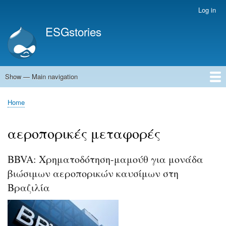
Skip
Log in
User
to
account
ESGstories
main
menu
content
Show — Main navigation
Main
navigation
Home
Home
Breadcrumb
αεροπορικές μεταφορές
BBVA: Χρηματοδότηση-μαμούθ για μονάδα
βιώσιμων αεροπορικών καυσίμων στη
Βραζιλία